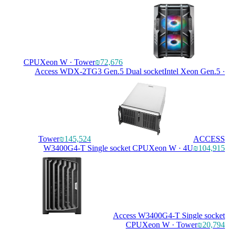
CPU
Xeon W · Tower
₪72,676
Access WDX-2TG3 Gen.5 Dual socket
Intel Xeon
Tower
₪145,524
W3400G4-T Single socket CPU
Xeon W · 4U
₪
Access W3400G4-T Singl
CPU
Xeon W · Tower