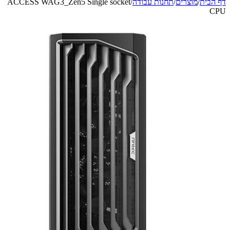
מוצרים
/
תחנות עבודה
/
ACCESS WAG3_Zen5 Single socket