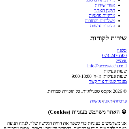
ורי שירות
נון האתר
יניות פרטיות
לוחים והחזרות
הרת נגישות
 לקוחות
073-
info@accesste
לות
א'-ה' 9:00-18:00
וד צור קשר
קנון
•
נגישות
משתמש בעוגיות (Cookies)
שים בעוגיות כדי לשפר את חווית הגלישה שלך, לנתח תנועה
תאים תוכן ופרסומות. בהמשך השימוש באתר, את/ה מסכים/ה