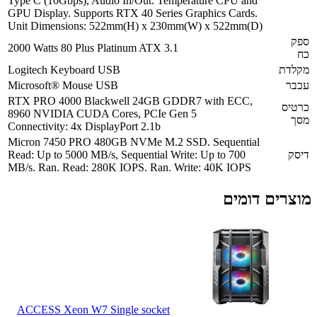
Type C (10Gbps), Audio In/Out. Temperature CPU and
GPU Display. Supports RTX 40 Series Graphics Cards.
Unit Dimensions: 522mm(H) x 230mm(W) x 522mm(D)
2000 Watts 80 Plus Platinum ATX 3.1
Logitech Keyboard USB
Microsoft® Mouse USB
RTX PRO 4000 Blackwell 24GB GDDR7 with ECC,
8960 NVIDIA CUDA Cores, PCIe Gen 5
Connectivity: 4x DisplayPort 2.1b
Micron 7450 PRO 480GB NVMe M.2 SSD. Sequential
Read: Up to 5000 MB/s, Sequential Write: Up to 700
MB/s. Ran. Read: 280K IOPS. Ran. Write: 40K IOPS
ם דומים
ACCESS Xeon W7 Single socket