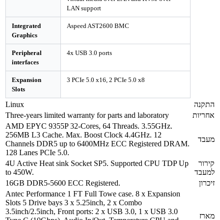
LAN support
Integrated
Aspeed AST2600 BMC
Graphics
Peripheral
4x USB 3.0 ports
interfaces
Expansion
3 PCIe 5.0 x16, 2 PCIe 5.0 x8
Slots
Linux
Three-years limited warranty for parts and laboratory
AMD EPYC 9355P 32-Cores, 64 Threads. 3.55GHz.
256MB L3 Cache. Max. Boost Clock 4.4GHz. 12
Channels DDR5 up to 6400MHz ECC Registered DRAM.
128 Lanes PCIe 5.0.
4U Active Heat sink Socket SP5. Supported CPU TDP Up
to 450W.
16GB DDR5-5600 ECC Registered.
Antec Performance 1 FT Full Towe case. 8 x Expansion
Slots 5 Drive bays 3 x 5.25inch, 2 x Combo
3.5inch/2.5inch, Front ports: 2 x USB 3.0, 1 x USB 3.0