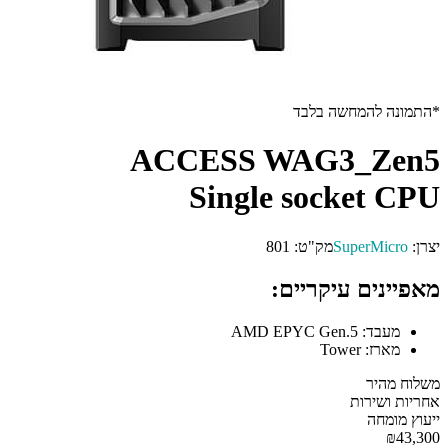
 להמחשה בלבד
ACCESS WAG3_Z
Single socket
SuperMi
מק"ט:
801
ים עיקריים:
בד:
AMD EPYC Gen.5
רז:
Tower
יר
שירות
מחה