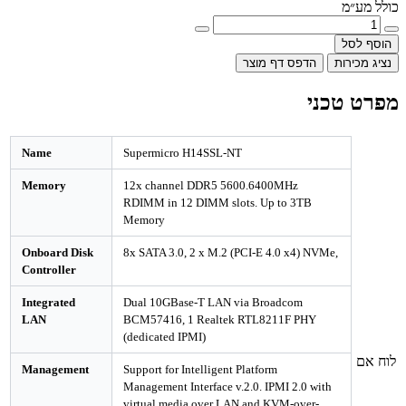
מ
ל
רות
הדפס דף מוצר
טכני
Name
Supermicro H14SSL-NT
Memory
12x channel DDR5 5600.6400MHz
RDIMM in 12 DIMM slots. Up to 3TB
Memory
Onboard Disk
8x SATA 3.0, 2 x M.2 (PCI-E 4.0 x4) NVMe,
Controller
Integrated
Dual 10GBase-T LAN via Broadcom
LAN
BCM57416, 1 Realtek RTL8211F PHY
(dedicated IPMI)
Management
Support for Intelligent Platform
Management Interface v.2.0. IPMI 2.0 with
virtual media over LAN and KVM-over-