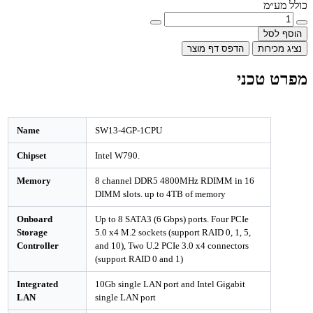
מ
ל
רות
הדפס דף מוצר
טכני
Name
SW13-4GP-1CPU
Chipset
Intel W790.
Memory
8 channel DDR5 4800MHz RDIMM in 16
DIMM slots. up to 4TB of memory
Onboard
Up to 8 SATA3 (6 Gbps) ports. Four PCIe
Storage
5.0 x4 M.2 sockets (support RAID 0, 1, 5,
Controller
and 10), Two U.2 PCIe 3.0 x4 connectors
(support RAID 0 and 1)
Integrated
10Gb single LAN port and Intel Gigabit
LAN
single LAN port