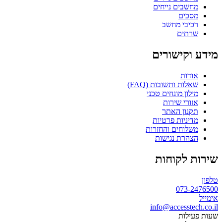
שבים נייחים
כים
יבי מחשב
תים
קישורים
דות
ות ותשובות (FAQ)
לון מונחים טכני
ורי שירות
נון האתר
יניות פרטיות
לוחים והחזרות
הרת נגישות
 לקוחות
073-
info@accesste
לות