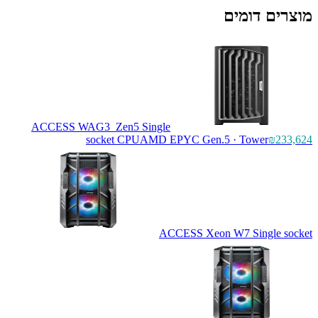
ם דומים
ACCESS WAG3_Zen5 Single
socket CPU
AMD EPYC Gen.5 · Tower
₪
ACCESS Xeon W7 Single