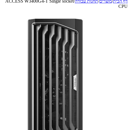
מוצרים
/
תחנות עבודה
/
ACCESS W3400G4-T Single socket