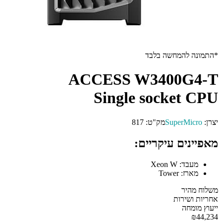
 להמחשה בלבד
ACCESS W3400G
Single socket
SuperMi
מק"ט:
817
ים עיקריים:
בד:
Xeon W
רז:
Tower
יר
שירות
מחה