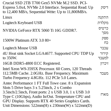
Crucial SSD 2TB T700 Gen5 NVMe M.2 SSD. PCI-
Express 5.0x4, NVMe 2.0 Interface. Sequential Read: Up
to 12,400 MB/s, Sequential Write: Up to 11,800MB/s.
Linux
Logitech Keyboard USB
NVIDIA GeForce RTX 5060 Ti 16G GDDR7.
1500W Platinum ATX 3.0 80+
Logitech Mouse USB
4U Heat sink Socket LGA4677. Supported CPU TDP Up
to 350W.
16GB DDR5-4800 ECC Registered.
Intel Xeon W9-3595X Processor. 60 Cores, 120 Threads
112.5MB Cache. 2.0GHz. Base Frequency. Maximum
Turbo Frequency 4.8GHz. 112 PCIe 5.0 Lanes.
Antec Performance 1 FT Full Towe case. 8 x Expansion
Slots 5 Drive bays 3 x 5.25inch, 2 x Combo
3.5inch/2.5inch, Front ports: 2 x USB 3.0, 1 x USB 3.0
Type C (10Gbps), Audio In/Out. Temperature CPU and
GPU Display. Supports RTX 40 Series Graphics Cards.
Unit Dimensions: 522mm(H) x 230mm(W) x 522mm(D)