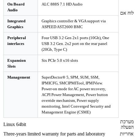
On Board
ALC 888S 7.1 HD Audio
Audio
Integrated
Graphics controller & VGA support via
Graphics
ASPEED AST2600 BMC
Peripheral
Four USB 3.2 Gen 2x1 ports (10Gb), One
interfaces
USB 3.2 Gen. 2x2 port on the rear panel
(20Gb, Type C)
Expansion
Six PCIe 5.0 x16 slots
Slots
Management
SuperDoctor® 5, SPM, SUM, SSM,
IPMICFG, SMCIPMITool, IPMIView.
Power-on mode for AC power recovery,
ACPI Power Management, Power button
override mechanism, Power supply
monitoring, Intel Converged Security and
Management Engine (CSME)
Linux 64bit
Three-years limited warranty for parts and laboratory