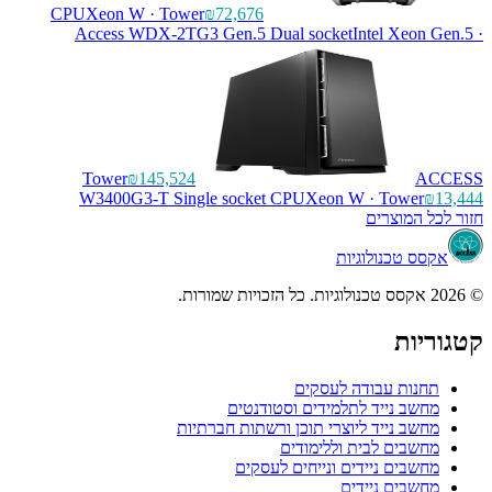
CPU
Xeon W · Tower
₪72,676
Access WDX-2TG3 Gen.5 Dual socket
Intel Xeon
Tower
₪145,524
W3400G3-T Single socket CPU
Xeon W · Tower
 המוצרים
ס טכנולוגיות
ות
נות עבודה לעסקים
שב נייד לתלמידים וסטודנטים
שב נייד ליוצרי תוכן ורשתות חברתיות
שבים לבית וללימודים
שבים ניידים ונייחים לעסקים
שבים ניידים