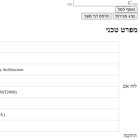
הוסף לסל
נציג מכירות
הדפס דף מוצר
מפרט טכני
 Architecture.
לוח אם
r AST2600)
A ).
התקנה