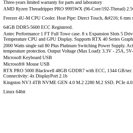
Three-years limited warranty for parts and laboratory
AMD Ryzen Threadripper PRO 9995WX (96-Core/192-Thread) 2.5
Freezer 4U-M CPU Cooler. Heat Pipe: Direct Touch, &#216; 6 mm x 
64GB DDR5-5600 ECC Registered.
Antec Performance 1 FT Full Towe case. 8 x Expansion Slots 5 Driv
Temperature CPU and GPU Display. Supports RTX 40 Series Grap
2000 Watts single rail 80 Plus Platinum Switching Power Supply. Acti
temperature protection. Output Voltage (Max Load): 3.3V - 25A, 
Microsoft Keyboard USB
Microsoft® Mouse USB
RTX PRO 5000 Blackwell 48GB GDDR7 with ECC, 1344 GB/sec 
Connectivity: 4x DisplayPort 2.1b
Kingston NV3 4TB NVME GEN 4.0 M.2 2280 M.2 SSD. PCIe 4.0x4, N
Linux 64bit