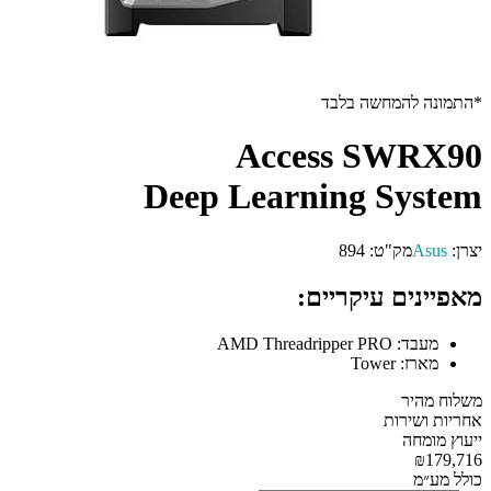
*התמונה להמחשה בלבד
Access SWRX90
Deep Learning System
יצרן:
Asus
מק"ט:
894
מאפיינים עיקריים:
מעבד:
AMD Threadripper PRO
מארז:
Tower
משלוח מהיר
אחריות ושירות
ייעוץ מומחה
₪179,716
כולל מע״מ