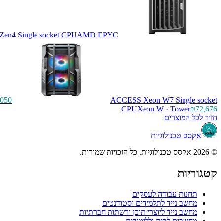
4 Single socket CPU
AMD EPYC
,050
ACCESS Xeon W7 Single socket
CPU
Xeon W · Tower
₪72,676
חזור לכל המוצרים
אקסס טכנולוגיות
© 2026 אקסס טכנולוגיות. כל הזכויות שמורות.
קטגוריות
תחנות עבודה לעסקים
מחשב נייד לתלמידים וסטודנטים
מחשב נייד ליוצרי תוכן ורשתות חברתיות
מחשבים לבית וללימודים