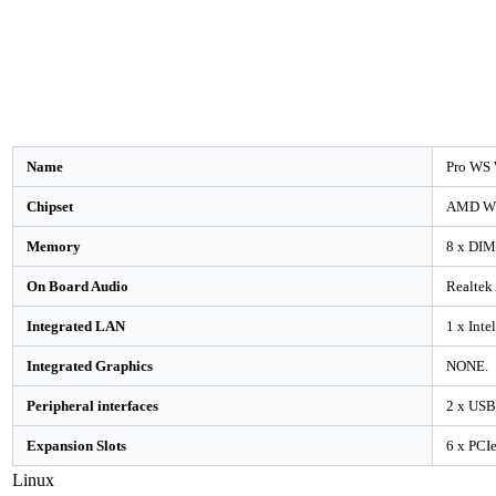
Name
Pro WS
Chipset
AMD WR
Memory
8 x DIM
On Board Audio
Realtek
Integrated LAN
1 x Int
Integrated Graphics
NONE.
Peripheral interfaces
2 x USB 
Expansion Slots
6 x PCIe
Linux