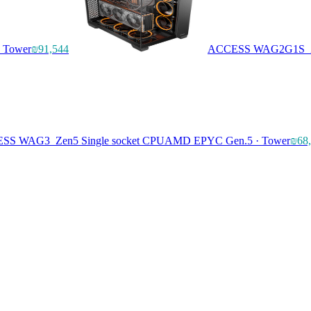
· Tower
₪91,544
ACCESS WAG2G1S_Zen
SS WAG3_Zen5 Single socket CPU
AMD EPYC Gen.5 · Tower
₪68