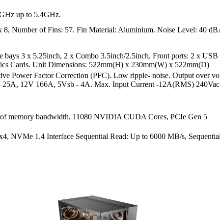
GHz up to 5.4GHz.
8, Number of Fins: 57. Fin Material: Aluminium. Noise Level: 40 d
e bays 3 x 5.25inch, 2 x Combo 3.5inch/2.5inch, Front ports: 2 x USB
hics Cards. Unit Dimensions: 522mm(H) x 230mm(W) x 522mm(D)
ve Power Factor Correction (PFC). Low ripple- noise. Output over volta
5V- 25A, 12V 166A, 5Vsb - 4A. Max. Input Current -12A(RMS) 240Vac
of memory bandwidth, 11080 NVIDIA CUDA Cores, PCIe Gen 5
VMe 1.4 Interface Sequential Read: Up to 6000 MB/s, Sequential 