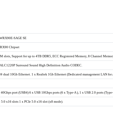
 WRX90E-SAGE SE
X90 Chipset
M slots, Support for up to 4TB DDR5, ECC Registered Memory, 8 Channel Memory
 ALC1220P Surround Sound High Definition Audio CODEC.
el® dual 10Gb Ethernet. 1 x Realtek 1Gb Ethernet (Dedicated management LAN fo
40Gbps port (USB4) 6 x USB 10Gbps ports (6 x Type-A ), 1 x USB 2.0 ports (Type-
 5.0 x16 slots 1 x PCIe 5.0 x16 slot (x8 mode).