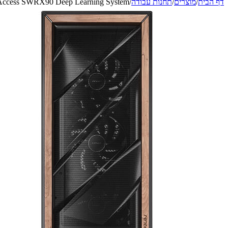
דף הבית
/
מוצרים
/
תחנות עבודה
/
Access SWRX90 Deep Learning System