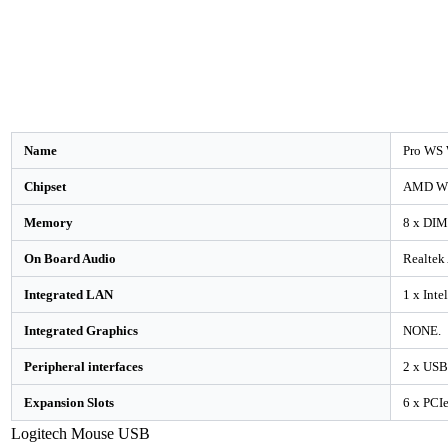
Name
Pro WS
Chipset
AMD WR
Memory
8 x DIM
On Board Audio
Realtek
Integrated LAN
1 x Int
Integrated Graphics
NONE.
Peripheral interfaces
2 x USB 
Expansion Slots
6 x PCIe
Logitech Mouse USB