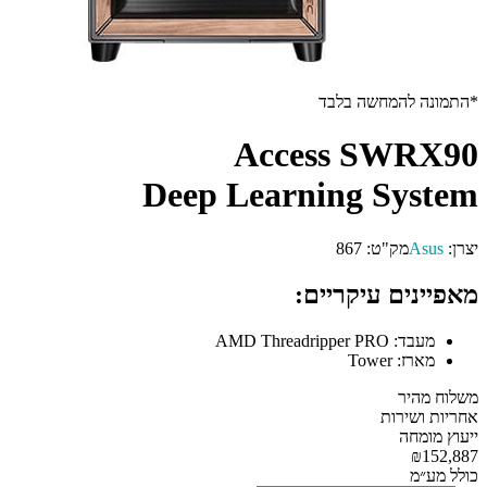
*התמונה להמחשה בלבד
Access SWRX90
Deep Learning System
יצרן:
Asus
מק"ט:
867
מאפיינים עיקריים:
מעבד:
AMD Threadripper PRO
מארז:
Tower
משלוח מהיר
אחריות ושירות
ייעוץ מומחה
₪152,887
כולל מע״מ