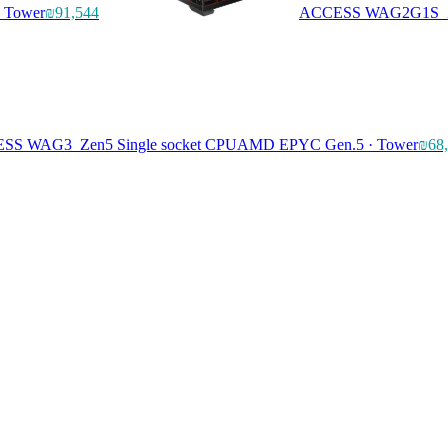
· Tower
₪91,544
ACCESS WAG2G1S_Zen
SS WAG3_Zen5 Single socket CPU
AMD EPYC Gen.5 · Tower
₪68