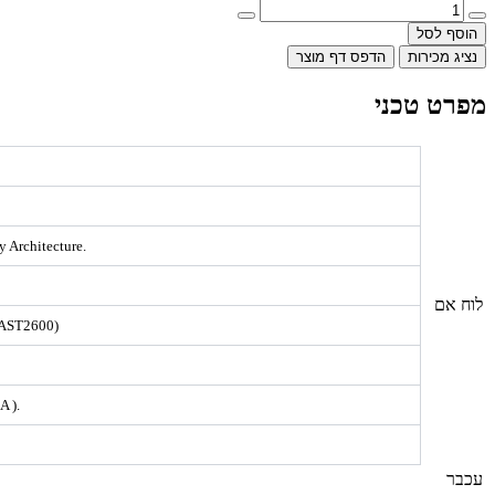
הוסף לסל
נציג מכירות
הדפס דף מוצר
מפרט טכני
 Architecture.
לוח אם
r AST2600)
A ).
עכבר