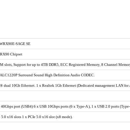
 WRX90E-SAGE SE
X90 Chipset
M slots, Support for up to 4TB DDR5, ECC Registered Memory, 8 Channel Memory
 ALC1220P Surround Sound High Definition Audio CODEC.
el® dual 10Gb Ethernet. 1 x Realtek 1Gb Ethernet (Dedicated management LAN fo
40Gbps port (USB4) 6 x USB 10Gbps ports (6 x Type-A ), 1 x USB 2.0 ports (Type-
 5.0 x16 slots 1 x PCIe 5.0 x16 slot (x8 mode).