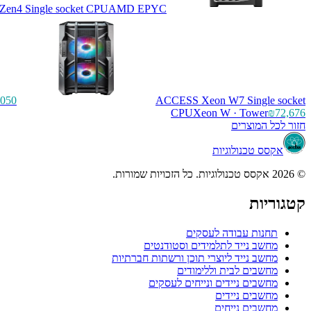
4 Single socket CPU
AMD EPYC
,050
ACCESS Xeon W7 Single socket
CPU
Xeon W · Tower
₪72,676
חזור לכל המוצרים
אקסס טכנולוגיות
© 2026 אקסס טכנולוגיות. כל הזכויות שמורות.
קטגוריות
תחנות עבודה לעסקים
מחשב נייד לתלמידים וסטודנטים
מחשב נייד ליוצרי תוכן ורשתות חברתיות
מחשבים לבית וללימודים
מחשבים ניידים ונייחים לעסקים
מחשבים ניידים
מחשבים נייחים