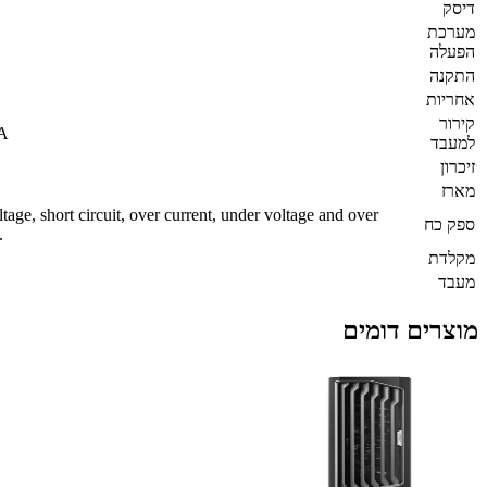
דיסק
מערכת
הפעלה
התקנה
אחריות
קירור
BA
למעבד
זיכרון
מארז
ge, short circuit, over current, under voltage and over
ספק כח
.
מקלדת
מעבד
מוצרים דומים