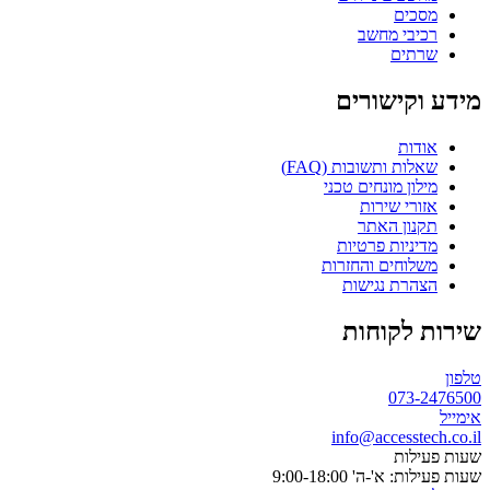
מסכים
רכיבי מחשב
שרתים
מידע וקישורים
אודות
שאלות ותשובות (FAQ)
מילון מונחים טכני
אזורי שירות
תקנון האתר
מדיניות פרטיות
משלוחים והחזרות
הצהרת נגישות
שירות לקוחות
טלפון
073-2476500
אימייל
info@accesstech.co.il
שעות פעילות
שעות פעילות: א'-ה' 9:00-18:00