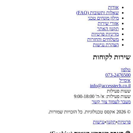
אודות
שאלות ותשובות (FAQ)
מילון מונחים טכני
אזורי שירות
תקנון האתר
מדיניות פרטיות
משלוחים והחזרות
הצהרת נגישות
שירות לקוחות
טלפון
073-2476500
אימייל
info@accesstech.co.il
שעות פעילות
שעות פעילות: א'-ה' 9:00-18:00
מעבר לעמוד צור קשר
© 2026 אקסס טכנולוגיות. כל הזכויות שמורות.
פרטיות
•
תקנון
•
נגישות