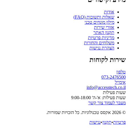
אודות
שאלות ותשובות (FAQ)
מילון מונחים טכני
אזורי שירות
תקנון האתר
מדיניות פרטיות
משלוחים והחזרות
הצהרת נגישות
שירות לקוחות
טלפון
073-2476500
אימייל
info@accesstech.co.il
שעות פעילות
שעות פעילות: א'-ה' 9:00-18:00
מעבר לעמוד צור קשר
© 2026 אקסס טכנולוגיות. כל הזכויות שמורות.
פרטיות
•
תקנון
•
נגישות