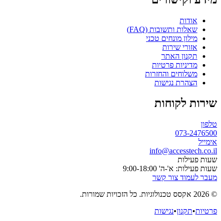
אודות
שאלות ותשובות (FAQ)
מילון מונחים טכני
אזורי שירות
תקנון האתר
מדיניות פרטיות
משלוחים והחזרות
הצהרת נגישות
שירות לקוחות
טלפון
073-2476500
אימייל
info@accesstech.co.il
שעות פעילות
שעות פעילות: א'-ה' 9:00-18:00
מעבר לעמוד צור קשר
© 2026 אקסס טכנולוגיות. כל הזכויות שמורות.
פרטיות
•
תקנון
•
נגישות