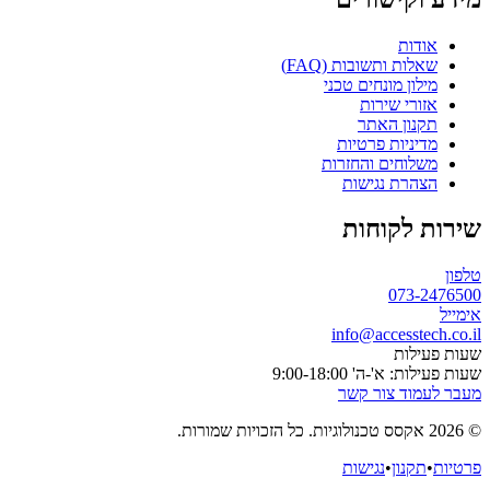
אודות
שאלות ותשובות (FAQ)
מילון מונחים טכני
אזורי שירות
תקנון האתר
מדיניות פרטיות
משלוחים והחזרות
הצהרת נגישות
שירות לקוחות
טלפון
073-2476500
אימייל
info@accesstech.co.il
שעות פעילות
שעות פעילות: א'-ה' 9:00-18:00
מעבר לעמוד צור קשר
© 2026 אקסס טכנולוגיות. כל הזכויות שמורות.
פרטיות
•
תקנון
•
נגישות