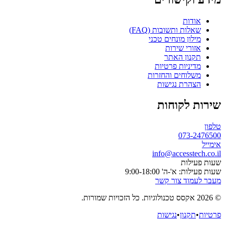
אודות
שאלות ותשובות (FAQ)
מילון מונחים טכני
אזורי שירות
תקנון האתר
מדיניות פרטיות
משלוחים והחזרות
הצהרת נגישות
שירות לקוחות
טלפון
073-2476500
אימייל
info@accesstech.co.il
שעות פעילות
שעות פעילות: א'-ה' 9:00-18:00
מעבר לעמוד צור קשר
© 2026 אקסס טכנולוגיות. כל הזכויות שמורות.
פרטיות
•
תקנון
•
נגישות