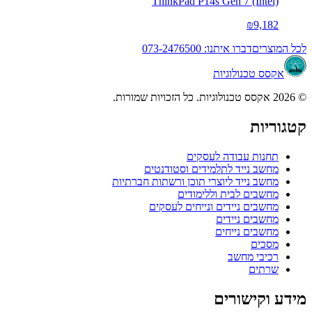
ThinkPad P14s Gen 7 (Intel)
₪9,182
לכל המוצרים
דברו איתנו: 073-2476500
אקסס טכנולוגיות
© 2026 אקסס טכנולוגיות. כל הזכויות שמורות.
קטגוריות
תחנות עבודה לעסקים
מחשב נייד לתלמידים וסטודנטים
מחשב נייד ליוצרי תוכן ורשתות חברתיות
מחשבים לבית וללימודים
מחשבים ניידים ונייחים לעסקים
מחשבים ניידים
מחשבים נייחים
מסכים
רכיבי מחשב
שרתים
מידע וקישורים