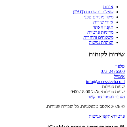
אודות
שאלות ותשובות (FAQ)
מילון מונחים טכני
אזורי שירות
תקנון האתר
מדיניות פרטיות
משלוחים והחזרות
הצהרת נגישות
שירות לקוחות
טלפון
073-2476500
אימייל
info@accesstech.co.il
שעות פעילות
שעות פעילות: א'-ה' 9:00-18:00
מעבר לעמוד צור קשר
© 2026 אקסס טכנולוגיות. כל הזכויות שמורות.
פרטיות
•
תקנון
•
נגישות