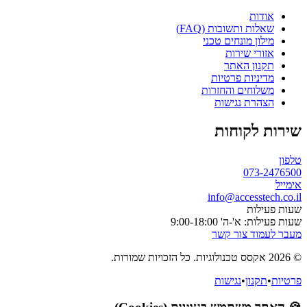
אודות
שאלות ותשובות (FAQ)
מילון מונחים טכני
אזורי שירות
תקנון האתר
מדיניות פרטיות
משלוחים והחזרות
הצהרת נגישות
שירות לקוחות
טלפון
073-2476500
אימייל
info@accesstech.co.il
שעות פעילות
שעות פעילות: א'-ה' 9:00-18:00
מעבר לעמוד צור קשר
© 2026 אקסס טכנולוגיות. כל הזכויות שמורות.
פרטיות
•
תקנון
•
נגישות