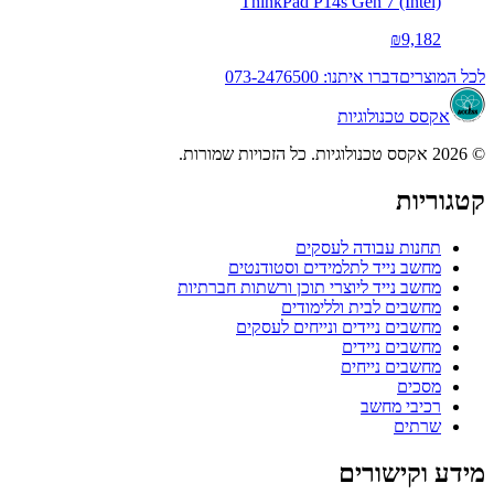
ThinkPad P14s Gen 7 (Intel)
₪9,182
לכל המוצרים
דברו איתנו: 073-2476500
אקסס טכנולוגיות
© 2026 אקסס טכנולוגיות. כל הזכויות שמורות.
קטגוריות
תחנות עבודה לעסקים
מחשב נייד לתלמידים וסטודנטים
מחשב נייד ליוצרי תוכן ורשתות חברתיות
מחשבים לבית וללימודים
מחשבים ניידים ונייחים לעסקים
מחשבים ניידים
מחשבים נייחים
מסכים
רכיבי מחשב
שרתים
מידע וקישורים