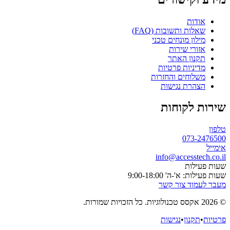
אודות
שאלות ותשובות (FAQ)
מילון מונחים טכני
אזורי שירות
תקנון האתר
מדיניות פרטיות
משלוחים והחזרות
הצהרת נגישות
שירות לקוחות
טלפון
073-2476500
אימייל
info@accesstech.co.il
שעות פעילות
שעות פעילות: א'-ה' 9:00-18:00
מעבר לעמוד צור קשר
© 2026 אקסס טכנולוגיות. כל הזכויות שמורות.
פרטיות
•
תקנון
•
נגישות