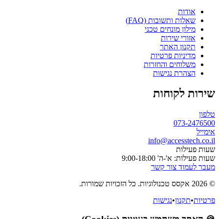
אודות
שאלות ותשובות (FAQ)
מילון מונחים טכני
אזורי שירות
תקנון האתר
מדיניות פרטיות
משלוחים והחזרות
הצהרת נגישות
שירות לקוחות
טלפון
073-2476500
אימייל
info@accesstech.co.il
שעות פעילות
שעות פעילות: א'-ה' 9:00-18:00
מעבר לעמוד צור קשר
© 2026 אקסס טכנולוגיות. כל הזכויות שמורות.
פרטיות
•
תקנון
•
נגישות