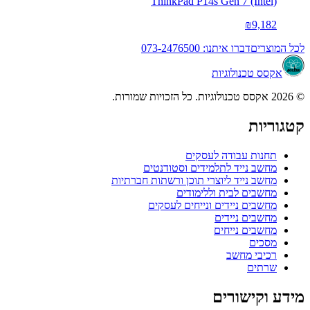
ThinkPad P14s Gen 7 (Intel)
₪9,182
לכל המוצרים
דברו איתנו: 073-2476500
אקסס טכנולוגיות
© 2026 אקסס טכנולוגיות. כל הזכויות שמורות.
קטגוריות
תחנות עבודה לעסקים
מחשב נייד לתלמידים וסטודנטים
מחשב נייד ליוצרי תוכן ורשתות חברתיות
מחשבים לבית וללימודים
מחשבים ניידים ונייחים לעסקים
מחשבים ניידים
מחשבים נייחים
מסכים
רכיבי מחשב
שרתים
מידע וקישורים