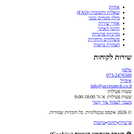
אודות
שאלות ותשובות (FAQ)
מילון מונחים טכני
אזורי שירות
תקנון האתר
מדיניות פרטיות
משלוחים והחזרות
הצהרת נגישות
שירות לקוחות
טלפון
073-2476500
אימייל
info@accesstech.co.il
שעות פעילות
שעות פעילות: א'-ה' 9:00-18:00
מעבר לעמוד צור קשר
© 2026 אקסס טכנולוגיות. כל הזכויות שמורות.
פרטיות
•
תקנון
•
נגישות