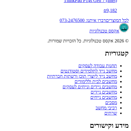
ThinkPad P14s Gen 7 (Intel)
₪9,182
לכל המוצרים
דברו איתנו: 073-2476500
אקסס טכנולוגיות
© 2026 אקסס טכנולוגיות. כל הזכויות שמורות.
קטגוריות
תחנות עבודה לעסקים
מחשב נייד לתלמידים וסטודנטים
מחשב נייד ליוצרי תוכן ורשתות חברתיות
מחשבים לבית וללימודים
מחשבים ניידים ונייחים לעסקים
מחשבים ניידים
מחשבים נייחים
מסכים
רכיבי מחשב
שרתים
מידע וקישורים