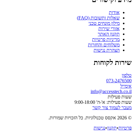
אודות
שאלות ותשובות (FAQ)
מילון מונחים טכני
אזורי שירות
תקנון האתר
מדיניות פרטיות
משלוחים והחזרות
הצהרת נגישות
שירות לקוחות
טלפון
073-2476500
אימייל
info@accesstech.co.il
שעות פעילות
שעות פעילות: א'-ה' 9:00-18:00
מעבר לעמוד צור קשר
© 2026 אקסס טכנולוגיות. כל הזכויות שמורות.
פרטיות
•
תקנון
•
נגישות