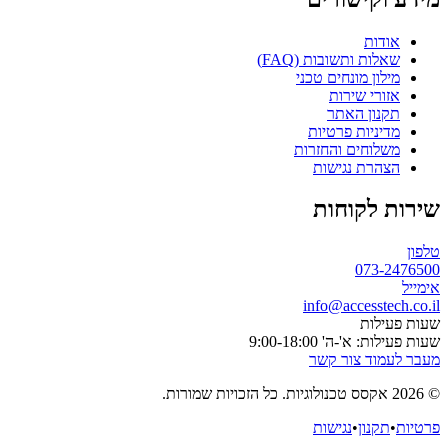
אודות
שאלות ותשובות (FAQ)
מילון מונחים טכני
אזורי שירות
תקנון האתר
מדיניות פרטיות
משלוחים והחזרות
הצהרת נגישות
שירות לקוחות
טלפון
073-2476500
אימייל
info@accesstech.co.il
שעות פעילות
שעות פעילות: א'-ה' 9:00-18:00
מעבר לעמוד צור קשר
© 2026 אקסס טכנולוגיות. כל הזכויות שמורות.
פרטיות
•
תקנון
•
נגישות