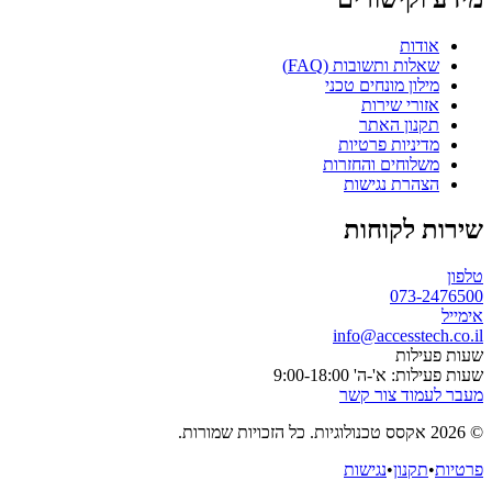
אודות
שאלות ותשובות (FAQ)
מילון מונחים טכני
אזורי שירות
תקנון האתר
מדיניות פרטיות
משלוחים והחזרות
הצהרת נגישות
שירות לקוחות
טלפון
073-2476500
אימייל
info@accesstech.co.il
שעות פעילות
שעות פעילות: א'-ה' 9:00-18:00
מעבר לעמוד צור קשר
© 2026 אקסס טכנולוגיות. כל הזכויות שמורות.
פרטיות
•
תקנון
•
נגישות