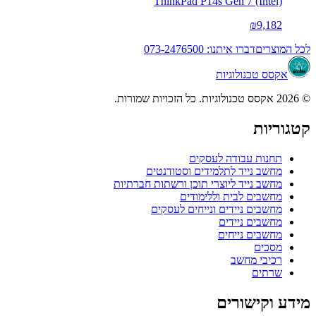
ThinkPad P14s Gen 7 (Intel)
₪9,182
לכל המוצרים
דברו איתנו: 073-2476500
אקסס טכנולוגיות
© 2026 אקסס טכנולוגיות. כל הזכויות שמורות.
קטגוריות
תחנות עבודה לעסקים
מחשב נייד לתלמידים וסטודנטים
מחשב נייד ליוצרי תוכן ורשתות חברתיות
מחשבים לבית וללימודים
מחשבים ניידים ונייחים לעסקים
מחשבים ניידים
מחשבים נייחים
מסכים
רכיבי מחשב
שרתים
מידע וקישורים