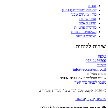
אודות
שאלות ותשובות (FAQ)
מילון מונחים טכני
אזורי שירות
תקנון האתר
מדיניות פרטיות
משלוחים והחזרות
הצהרת נגישות
שירות לקוחות
טלפון
073-2476500
אימייל
info@accesstech.co.il
שעות פעילות
שעות פעילות: א'-ה' 9:00-18:00
מעבר לעמוד צור קשר
© 2026 אקסס טכנולוגיות. כל הזכויות שמורות.
פרטיות
•
תקנון
•
נגישות