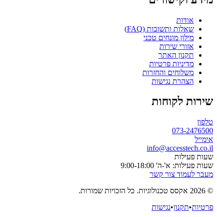
אודות
שאלות ותשובות (FAQ)
מילון מונחים טכני
אזורי שירות
תקנון האתר
מדיניות פרטיות
משלוחים והחזרות
הצהרת נגישות
שירות לקוחות
טלפון
073-2476500
אימייל
info@accesstech.co.il
שעות פעילות
שעות פעילות: א'-ה' 9:00-18:00
מעבר לעמוד צור קשר
© 2026 אקסס טכנולוגיות. כל הזכויות שמורות.
פרטיות
•
תקנון
•
נגישות