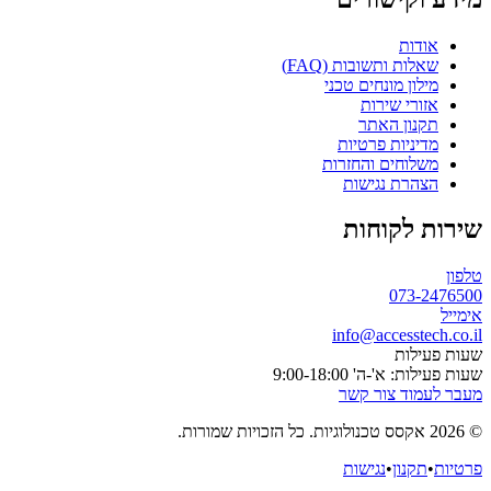
אודות
שאלות ותשובות (FAQ)
מילון מונחים טכני
אזורי שירות
תקנון האתר
מדיניות פרטיות
משלוחים והחזרות
הצהרת נגישות
שירות לקוחות
טלפון
073-2476500
אימייל
info@accesstech.co.il
שעות פעילות
שעות פעילות: א'-ה' 9:00-18:00
מעבר לעמוד צור קשר
© 2026 אקסס טכנולוגיות. כל הזכויות שמורות.
פרטיות
•
תקנון
•
נגישות