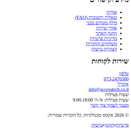
אודות
שאלות ותשובות (FAQ)
מילון מונחים טכני
אזורי שירות
תקנון האתר
מדיניות פרטיות
משלוחים והחזרות
הצהרת נגישות
שירות לקוחות
טלפון
073-2476500
אימייל
info@accesstech.co.il
שעות פעילות
שעות פעילות: א'-ה' 9:00-18:00
מעבר לעמוד צור קשר
© 2026 אקסס טכנולוגיות. כל הזכויות שמורות.
פרטיות
•
תקנון
•
נגישות