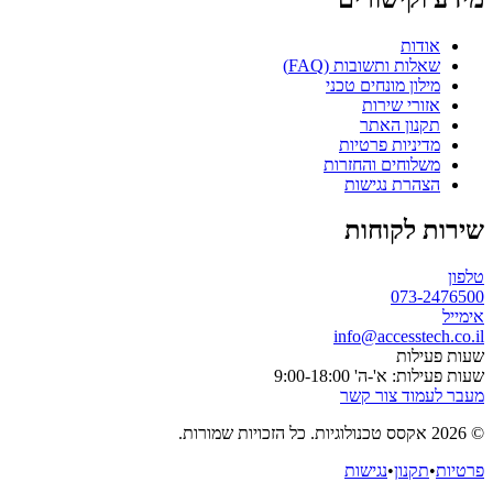
אודות
שאלות ותשובות (FAQ)
מילון מונחים טכני
אזורי שירות
תקנון האתר
מדיניות פרטיות
משלוחים והחזרות
הצהרת נגישות
שירות לקוחות
טלפון
073-2476500
אימייל
info@accesstech.co.il
שעות פעילות
שעות פעילות: א'-ה' 9:00-18:00
מעבר לעמוד צור קשר
© 2026 אקסס טכנולוגיות. כל הזכויות שמורות.
פרטיות
•
תקנון
•
נגישות