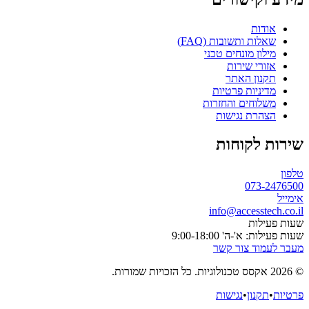
אודות
שאלות ותשובות (FAQ)
מילון מונחים טכני
אזורי שירות
תקנון האתר
מדיניות פרטיות
משלוחים והחזרות
הצהרת נגישות
שירות לקוחות
טלפון
073-2476500
אימייל
info@accesstech.co.il
שעות פעילות
שעות פעילות: א'-ה' 9:00-18:00
מעבר לעמוד צור קשר
© 2026 אקסס טכנולוגיות. כל הזכויות שמורות.
פרטיות
•
תקנון
•
נגישות