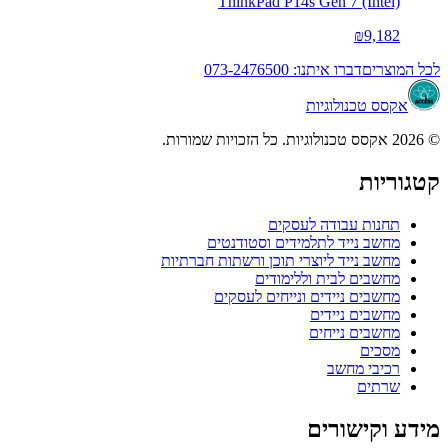
ThinkPad P14s Gen 7 (Intel)
₪9,182
לכל המוצרים
דברו איתנו: 073-2476500
אקסס טכנולוגיות
© 2026 אקסס טכנולוגיות. כל הזכויות שמורות.
קטגוריות
תחנות עבודה לעסקים
מחשב נייד לתלמידים וסטודנטים
מחשב נייד ליוצרי תוכן ורשתות חברתיות
מחשבים לבית וללימודים
מחשבים ניידים ונייחים לעסקים
מחשבים ניידים
מחשבים נייחים
מסכים
רכיבי מחשב
שרתים
מידע וקישורים