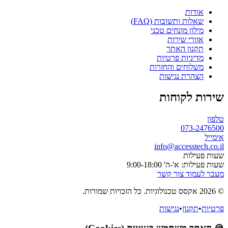
אודות
שאלות ותשובות (FAQ)
מילון מונחים טכני
אזורי שירות
תקנון האתר
מדיניות פרטיות
משלוחים והחזרות
הצהרת נגישות
שירות לקוחות
טלפון
073-2476500
אימייל
info@accesstech.co.il
שעות פעילות
שעות פעילות: א'-ה' 9:00-18:00
מעבר לעמוד צור קשר
© 2026 אקסס טכנולוגיות. כל הזכויות שמורות.
פרטיות
•
תקנון
•
נגישות