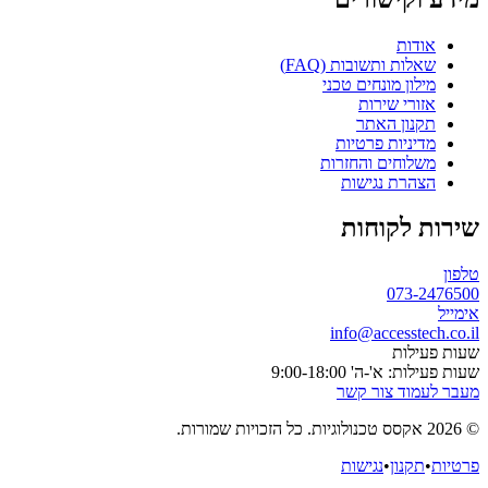
אודות
שאלות ותשובות (FAQ)
מילון מונחים טכני
אזורי שירות
תקנון האתר
מדיניות פרטיות
משלוחים והחזרות
הצהרת נגישות
שירות לקוחות
טלפון
073-2476500
אימייל
info@accesstech.co.il
שעות פעילות
שעות פעילות: א'-ה' 9:00-18:00
מעבר לעמוד צור קשר
© 2026 אקסס טכנולוגיות. כל הזכויות שמורות.
פרטיות
•
תקנון
•
נגישות