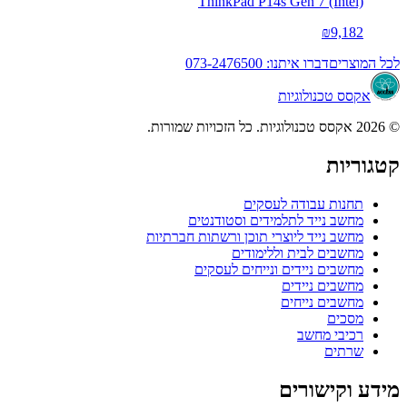
ThinkPad P14s Gen 7 (Intel)
₪9,182
לכל המוצרים
דברו איתנו: 073-2476500
אקסס טכנולוגיות
© 2026 אקסס טכנולוגיות. כל הזכויות שמורות.
קטגוריות
תחנות עבודה לעסקים
מחשב נייד לתלמידים וסטודנטים
מחשב נייד ליוצרי תוכן ורשתות חברתיות
מחשבים לבית וללימודים
מחשבים ניידים ונייחים לעסקים
מחשבים ניידים
מחשבים נייחים
מסכים
רכיבי מחשב
שרתים
מידע וקישורים