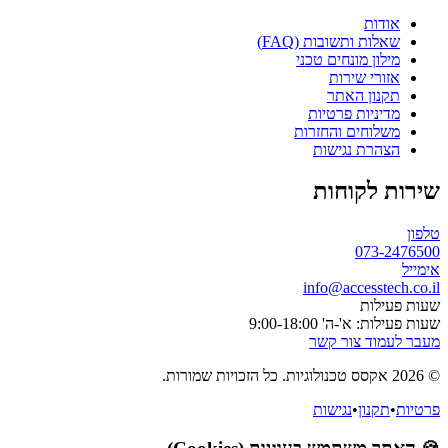
אודות
שאלות ותשובות (FAQ)
מילון מונחים טכני
אזורי שירות
תקנון האתר
מדיניות פרטיות
משלוחים והחזרות
הצהרת נגישות
שירות לקוחות
טלפון
073-2476500
אימייל
info@accesstech.co.il
שעות פעילות
שעות פעילות: א'-ה' 9:00-18:00
מעבר לעמוד צור קשר
© 2026 אקסס טכנולוגיות. כל הזכויות שמורות.
פרטיות
•
תקנון
•
נגישות