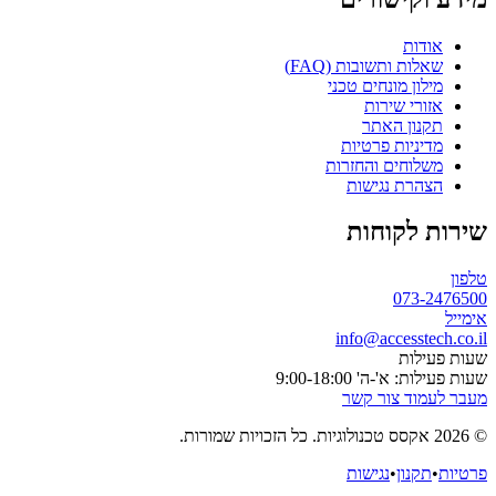
אודות
שאלות ותשובות (FAQ)
מילון מונחים טכני
אזורי שירות
תקנון האתר
מדיניות פרטיות
משלוחים והחזרות
הצהרת נגישות
שירות לקוחות
טלפון
073-2476500
אימייל
info@accesstech.co.il
שעות פעילות
שעות פעילות: א'-ה' 9:00-18:00
מעבר לעמוד צור קשר
© 2026 אקסס טכנולוגיות. כל הזכויות שמורות.
פרטיות
•
תקנון
•
נגישות