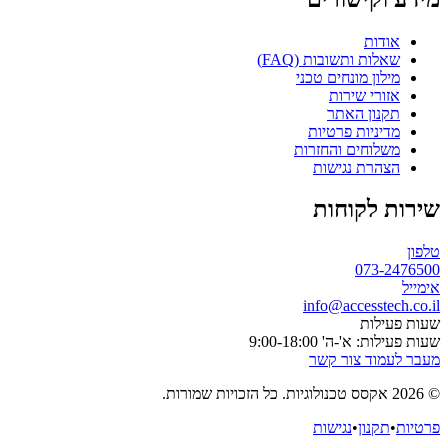
אודות
שאלות ותשובות (FAQ)
מילון מונחים טכני
אזורי שירות
תקנון האתר
מדיניות פרטיות
משלוחים והחזרות
הצהרת נגישות
שירות לקוחות
טלפון
073-2476500
אימייל
info@accesstech.co.il
שעות פעילות
שעות פעילות: א'-ה' 9:00-18:00
מעבר לעמוד צור קשר
© 2026 אקסס טכנולוגיות. כל הזכויות שמורות.
פרטיות
•
תקנון
•
נגישות