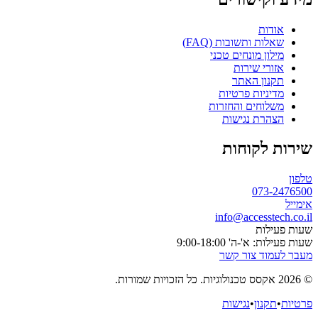
אודות
שאלות ותשובות (FAQ)
מילון מונחים טכני
אזורי שירות
תקנון האתר
מדיניות פרטיות
משלוחים והחזרות
הצהרת נגישות
שירות לקוחות
טלפון
073-2476500
אימייל
info@accesstech.co.il
שעות פעילות
שעות פעילות: א'-ה' 9:00-18:00
מעבר לעמוד צור קשר
© 2026 אקסס טכנולוגיות. כל הזכויות שמורות.
פרטיות
•
תקנון
•
נגישות