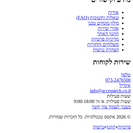
אודות
שאלות ותשובות (FAQ)
מילון מונחים טכני
אזורי שירות
תקנון האתר
מדיניות פרטיות
משלוחים והחזרות
הצהרת נגישות
שירות לקוחות
טלפון
073-2476500
אימייל
info@accesstech.co.il
שעות פעילות
שעות פעילות: א'-ה' 9:00-18:00
מעבר לעמוד צור קשר
© 2026 אקסס טכנולוגיות. כל הזכויות שמורות.
פרטיות
•
תקנון
•
נגישות