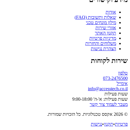
אודות
שאלות ותשובות (FAQ)
מילון מונחים טכני
אזורי שירות
תקנון האתר
מדיניות פרטיות
משלוחים והחזרות
הצהרת נגישות
שירות לקוחות
טלפון
073-2476500
אימייל
info@accesstech.co.il
שעות פעילות
שעות פעילות: א'-ה' 9:00-18:00
מעבר לעמוד צור קשר
© 2026 אקסס טכנולוגיות. כל הזכויות שמורות.
פרטיות
•
תקנון
•
נגישות