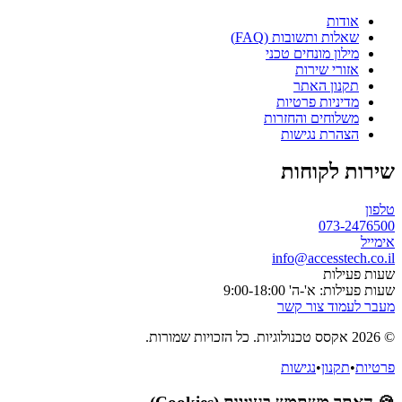
אודות
שאלות ותשובות (FAQ)
מילון מונחים טכני
אזורי שירות
תקנון האתר
מדיניות פרטיות
משלוחים והחזרות
הצהרת נגישות
שירות לקוחות
טלפון
073-2476500
אימייל
info@accesstech.co.il
שעות פעילות
שעות פעילות: א'-ה' 9:00-18:00
מעבר לעמוד צור קשר
© 2026 אקסס טכנולוגיות. כל הזכויות שמורות.
פרטיות
•
תקנון
•
נגישות