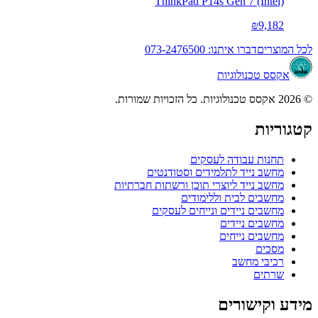
ThinkPad P14s Gen 7 (Intel)
₪9,182
לכל המוצרים
דברו איתנו: 073-2476500
אקסס טכנולוגיות
© 2026 אקסס טכנולוגיות. כל הזכויות שמורות.
קטגוריות
תחנות עבודה לעסקים
מחשב נייד לתלמידים וסטודנטים
מחשב נייד ליוצרי תוכן ורשתות חברתיות
מחשבים לבית וללימודים
מחשבים ניידים ונייחים לעסקים
מחשבים ניידים
מחשבים נייחים
מסכים
רכיבי מחשב
שרתים
מידע וקישורים