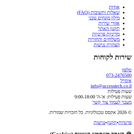
אודות
שאלות ותשובות (FAQ)
מילון מונחים טכני
אזורי שירות
תקנון האתר
מדיניות פרטיות
משלוחים והחזרות
הצהרת נגישות
שירות לקוחות
טלפון
073-2476500
אימייל
info@accesstech.co.il
שעות פעילות
שעות פעילות: א'-ה' 9:00-18:00
מעבר לעמוד צור קשר
© 2026 אקסס טכנולוגיות. כל הזכויות שמורות.
פרטיות
•
תקנון
•
נגישות