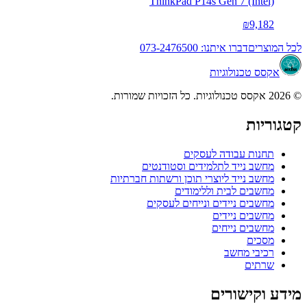
ThinkPad P14s Gen 7 (Intel)
₪9,182
לכל המוצרים
דברו איתנו: 073-2476500
אקסס טכנולוגיות
© 2026 אקסס טכנולוגיות. כל הזכויות שמורות.
קטגוריות
תחנות עבודה לעסקים
מחשב נייד לתלמידים וסטודנטים
מחשב נייד ליוצרי תוכן ורשתות חברתיות
מחשבים לבית וללימודים
מחשבים ניידים ונייחים לעסקים
מחשבים ניידים
מחשבים נייחים
מסכים
רכיבי מחשב
שרתים
מידע וקישורים