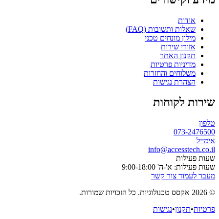
אודות
שאלות ותשובות (FAQ)
מילון מונחים טכני
אזורי שירות
תקנון האתר
מדיניות פרטיות
משלוחים והחזרות
הצהרת נגישות
שירות לקוחות
טלפון
073-2476500
אימייל
info@accesstech.co.il
שעות פעילות
שעות פעילות: א'-ה' 9:00-18:00
מעבר לעמוד צור קשר
© 2026 אקסס טכנולוגיות. כל הזכויות שמורות.
פרטיות
•
תקנון
•
נגישות