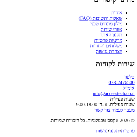
אודות
שאלות ותשובות (FAQ)
מילון מונחים טכני
אזורי שירות
תקנון האתר
מדיניות פרטיות
משלוחים והחזרות
הצהרת נגישות
שירות לקוחות
טלפון
073-2476500
אימייל
info@accesstech.co.il
שעות פעילות
שעות פעילות: א'-ה' 9:00-18:00
מעבר לעמוד צור קשר
© 2026 אקסס טכנולוגיות. כל הזכויות שמורות.
פרטיות
•
תקנון
•
נגישות