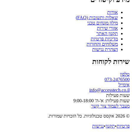
אודות
שאלות ותשובות (FAQ)
מילון מונחים טכני
אזורי שירות
תקנון האתר
מדיניות פרטיות
משלוחים והחזרות
הצהרת נגישות
שירות לקוחות
טלפון
073-2476500
אימייל
info@accesstech.co.il
שעות פעילות
שעות פעילות: א'-ה' 9:00-18:00
מעבר לעמוד צור קשר
© 2026 אקסס טכנולוגיות. כל הזכויות שמורות.
פרטיות
•
תקנון
•
נגישות