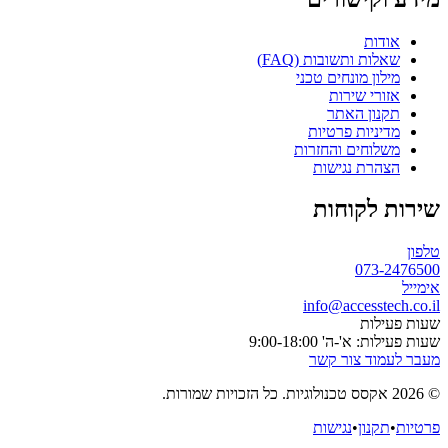
אודות
שאלות ותשובות (FAQ)
מילון מונחים טכני
אזורי שירות
תקנון האתר
מדיניות פרטיות
משלוחים והחזרות
הצהרת נגישות
שירות לקוחות
טלפון
073-2476500
אימייל
info@accesstech.co.il
שעות פעילות
שעות פעילות: א'-ה' 9:00-18:00
מעבר לעמוד צור קשר
© 2026 אקסס טכנולוגיות. כל הזכויות שמורות.
פרטיות
•
תקנון
•
נגישות