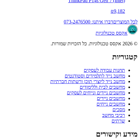
ThinkPad P14s Gen 7 (Intel)
₪9,182
לכל המוצרים
דברו איתנו: 073-2476500
אקסס טכנולוגיות
© 2026 אקסס טכנולוגיות. כל הזכויות שמורות.
קטגוריות
תחנות עבודה לעסקים
מחשב נייד לתלמידים וסטודנטים
מחשב נייד ליוצרי תוכן ורשתות חברתיות
מחשבים לבית וללימודים
מחשבים ניידים ונייחים לעסקים
מחשבים ניידים
מחשבים נייחים
מסכים
רכיבי מחשב
שרתים
מידע וקישורים