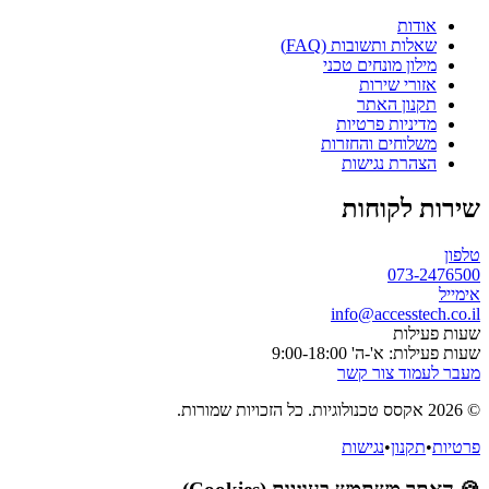
אודות
שאלות ותשובות (FAQ)
מילון מונחים טכני
אזורי שירות
תקנון האתר
מדיניות פרטיות
משלוחים והחזרות
הצהרת נגישות
שירות לקוחות
טלפון
073-2476500
אימייל
info@accesstech.co.il
שעות פעילות
שעות פעילות: א'-ה' 9:00-18:00
מעבר לעמוד צור קשר
© 2026 אקסס טכנולוגיות. כל הזכויות שמורות.
פרטיות
•
תקנון
•
נגישות