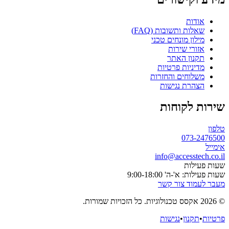
אודות
שאלות ותשובות (FAQ)
מילון מונחים טכני
אזורי שירות
תקנון האתר
מדיניות פרטיות
משלוחים והחזרות
הצהרת נגישות
שירות לקוחות
טלפון
073-2476500
אימייל
info@accesstech.co.il
שעות פעילות
שעות פעילות: א'-ה' 9:00-18:00
מעבר לעמוד צור קשר
© 2026 אקסס טכנולוגיות. כל הזכויות שמורות.
פרטיות
•
תקנון
•
נגישות