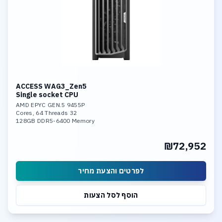
ACCESS WAG3_Zen5
Single socket CPU
AMD EPYC GEN.5 9455P
32 Cores, 64 Threads
128GB DDR5-6400 Memory
Nvidia 4500 Pro 32GB GDDR7 GPU
2TB NVME PCIe 5.0
₪72,952
Dual 10GBase-T LAN
לפרטים והצעת מחיר
הוסף לסל הצעות