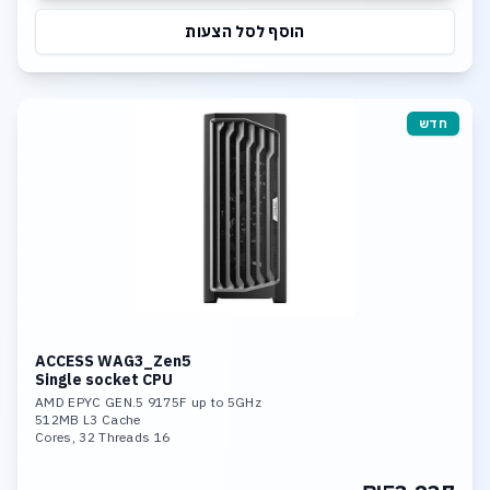
הוסף לסל הצעות
חדש
ACCESS WAG3_Zen5
Single socket CPU
AMD EPYC GEN.5 9175F up to 5GHz
512MB L3 Cache
16 Cores, 32 Threads
96GB DDR5-6400 Memory
Nvidia 4000 Pro 24GB GDDR7 GPU
1TB NVME PCIe 5.0