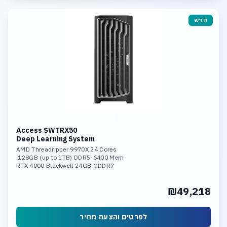
חדש
Access SWTRX50
Deep Learning System
AMD Threadripper 9970X 24 Cores
128GB (up to 1TB) DDR5-6400 Mem.
RTX 4000 Blackwell 24GB GDDR7
Support up to 2x RTX 5090
Support up to 2x RTX Pro Blackwell
₪49,218
1TB SSD NVME PCIe 5.0
Support 3 x SSD NVME PCIe 5.0
10Gb LAN, Wi-fi 7
Linux or Windows O.S.
לפרטים והצעת מחיר