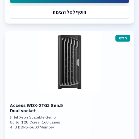
הוסף לסל הצעות
חדש
Access WDX-2TG3 Gen.5
Dual socket
Intel Xeon Scalable Gen.5
Up to: 128 Cores, 160 Lanes
4TB DDR5-5600 Memory
Triple Nvidia RTX 4090 or
Triple Nvidia Ada Generation