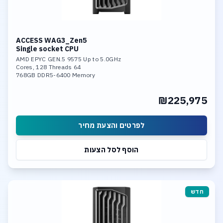
ACCESS WAG3_Zen5
Single socket CPU
AMD EPYC GEN.5 9575 Up to 5.0GHz
64 Cores, 128 Threads
768GB DDR5-6400 Memory
Nvidia 6000 Pro 96GB GDDR7 GPU
4TB SSD NVME PCIe 5.0
₪225,975
Dual 10GBase-T LAN
לפרטים והצעת מחיר
הוסף לסל הצעות
חדש