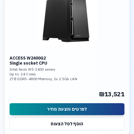
ACCESS W2400G2
Single socket CPU
Intel Xeon W3-2400 series
Up to: 24 Cores
2TB DDR5-4800 Memory, 2x 2.5Gb LAN
Dual Nvidia RTX 4090 or
Triple Nvidia RTX Ada Generation< Support overclocking
₪13,521
לפרטים והצעת מחיר
הוסף לסל הצעות