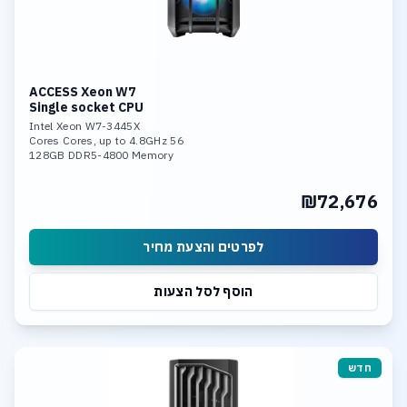
ACCESS Xeon W7
Single socket CPU
Intel Xeon W7-3445X
56 Cores Cores, up to 4.8GHz
128GB DDR5-4800 Memory
RTX 5080 24GB
4x 4TB NVME SSD PCIe 5.0 (RAID 5)
₪72,676
Option: 2 U.3 up to 30 TB SSD NVME Linux, 10Gb LAN
לפרטים והצעת מחיר
הוסף לסל הצעות
חדש