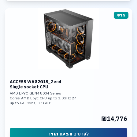
חדש
ACCESS WAG2G1S_Zen4
Single socket CPU
AMD EPYC GEN4 8004 Series
24 Cores AMD Epyc CPU up to 3.0GHz
up to 64 Cores, 3.1GHz
96GB DDR5-4800 Memory, up to 576GB
Dual Nvidia RTX 5090 option:
₪14,776
Dual Nvidia RTX Pro 4000/5000/6000
1TB NVME SSD (up to 10x U.3 NVME
from 960GB up to 60TB PCIe 5.0 SSD)
Linux or Win 11 Pro O.S.
לפרטים והצעת מחיר