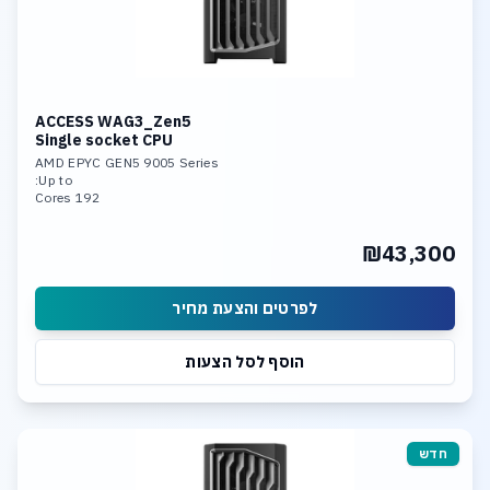
ACCESS WAG3_Zen5
Single socket CPU
AMD EPYC GEN5 9005 Series
Up to:
192 Cores
2048GB DDR5-5600 Memory
Dual Nvidia RTX 5090 or
₪43,300
Triple Nvidia RTX PRO Blackwell
6 x SSD NVME PCIe 5.0
Dual 10GBase-T LAN
לפרטים והצעת מחיר
הוסף לסל הצעות
חדש