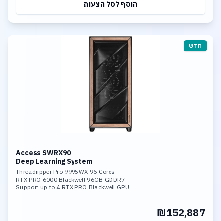
הוסף לסל הצעות
חדש
Access SWRX90
Deep Learning System
Threadripper Pro 9995WX 96 Cores
RTX PRO 6000 Blackwell 96GB GDDR7
Support up to 4 RTX PRO Blackwell GPU
512GB DDR5-6400 ECC Memory
4TB SSD NVME PCIe 5.0
₪152,887
Up to 4 NVME PCIe 5.0 SSD
Support PCIe RAID 0/1/5/10