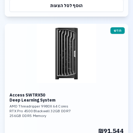
הוסף לסל הצעות
חדש
Access SWTRX50
Deep Learning System
AMD Threadripper 9980X 64 Cores
RTX Pro 4500 Blackwell 32GB DDR7
256GB DDR5 Memory
1TB & 4TB SSD NVME PCIe 5.0
10Gb LAN, Wi-fi 7
₪91,544
Linux or Windows O.S.