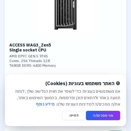
ACCESS WAG3_Zen5
Single socket CPU
AMD EPYC GEN.5 9745
128 Cores, 256 Threads
768GB DDR5-6400 Memory
Nvidia 6000 Pro 96GB GDDR7 GPU
4TB SSD NVME PCIe 5.0
חלונית עוגיות נפתחה אוטומטית. לסגירה יש ללחוץ על כפתור הסג
₪230,507
Dual 10GBase-T LAN
🍪 האתר משתמש בעוגיות (Cookies)
אנו משתמשים בעוגיות כדי לשפר את חווית הגלישה שלך, לנתח
לפרטים והצעת מחיר
תנועה באתר ולהתאים תוכן ופרסומות. בהמשך השימוש באתר,
את/ה מסכים/ה למדיניות העוגיות שלנו.
מידע נוסף
הוסף לסל הצעות
אני מסכים/ה
דחייה