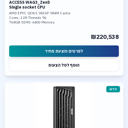
ACCESS WAG3_Zen5
Single socket CPU
AMD EPYC GEN.5 9655P 384M Cache
96 Cores, 128 Threads
768GB DDR5-6400 Memory
Nvidia 6000 Pro 96GB GDDR7 GPU
4TB SSD NVME PCIe 5.0
₪220,538
Dual 10GBase-T LAN
לפרטים והצעת מחיר
הוסף לסל הצעות
חדש