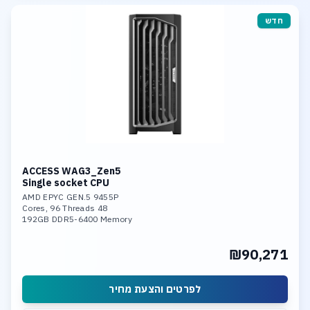
חדש
ACCESS WAG3_Zen5
Single socket CPU
AMD EPYC GEN.5 9455P
48 Cores, 96 Threads
192GB DDR5-6400 Memory
Nvidia 5000 Pro 48GB GDDR7 GPU
2TB NVME PCIe 5.0
₪90,271
Dual 10GBase-T LAN
לפרטים והצעת מחיר