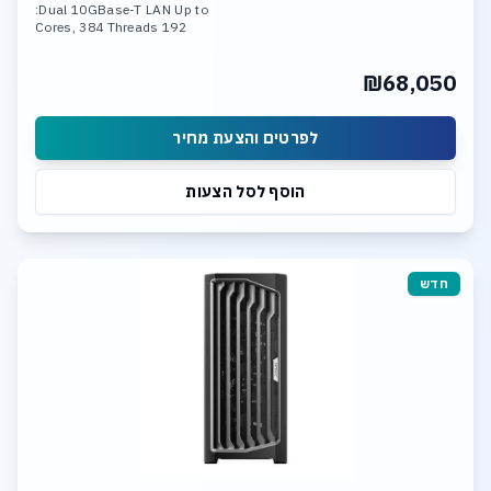
Dual 10GBase-T LAN Up to:
192 Cores, 384 Threads
1.5TB DDR5-6400 Memory
Triple Nvidia RTX 5090 or
₪68,050
Triple Nvidia 6000 Pro GPU
6 x SSD NVME PCIe 5.0
Dual 10GBase-T LAN
לפרטים והצעת מחיר
הוסף לסל הצעות
חדש