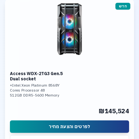
חדש
Access WDX-2TG3 Gen.5
Dual socket
Intel Xeon Platinum 8568Y+
48 Cores Processor
512GB DDR5-5600 Memory
3 x RTX 5000 ADA Option
3 x RTX 6000 ADA
₪145,524
960GB NVME and 3.84 NVME SSD
Dual ports 10G LAN
לפרטים והצעת מחיר