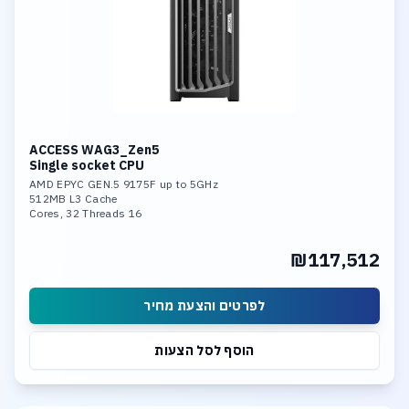
ACCESS WAG3_Zen5
Single socket CPU
AMD EPYC GEN.5 9175F up to 5GHz
512MB L3 Cache
16 Cores, 32 Threads
192GB DDR5-6400 Memory
Nvidia 6000 Pro 96GB GDDR7 GPU
₪117,512
4TB NVME PCIe 5.0
Dual 10GBase-T LAN
לפרטים והצעת מחיר
הוסף לסל הצעות