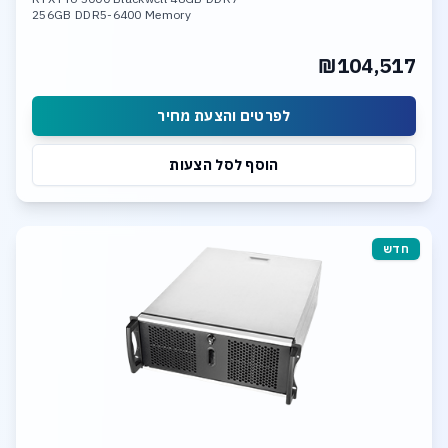
256GB DDR5-6400 Memory
1TBB & 4TB SSD NVME PCIe 5.0
10Gb LAN, Wi-fi 7
₪104,517
Linux or Windows O.S.
לפרטים והצעת מחיר
הוסף לסל הצעות
חדש