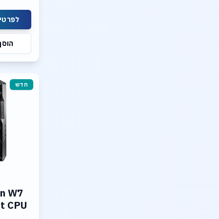
RTX Pro
לפרטים
Ie 5.0
NVME PCIe
הוסף
O.S.
חדש
n W7
et CPU