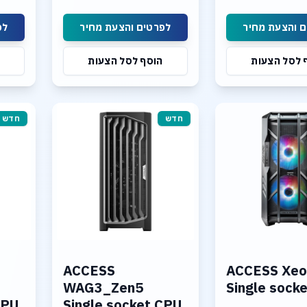
CIe 5.0
1TB NVME PCIe 5.0
Support up to 2x 
Dual 10GBase-T LAN
Blackwell
 והצעת מחיר
לפרטים והצעת מחיר
לפ
1TB SSD NVME PC
Support 3 x SSD 
 לסל הצעות
הוסף לסל הצעות
5.0
10Gb LAN, Wi-fi 7
Linux or Windows 
חדש
חדש
ACCESS
ACCESS Xeo
WAG3_Zen5
Single sock
CPU
Single socket CPU