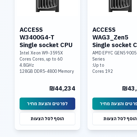
ACCESS
ACCESS
W3400G4-T
WAG3_Zen5
Single socket CPU
Single socket 
Intel Xeon W9-3595X
AMD EPYC GEN5 9005
60 Cores Cores, up to
Series
4.8GHz
Up to:
128GB DDR5-4800 Memory
192 Cores
GeForce RTX 5060 TI 16GB
2048GB DDR5-5600
GDDR7
Memory
₪44,234
₪43,
2TB NVME SSD PCIe 5.0
Dual Nvidia RTX 5090 
10Gb LAN
Triple Nvidia RTX PRO
Blackwell
רטים והצעת מחיר
לפרטים והצעת מחיר
6 x SSD NVME P
Dual 10GBase-T LAN
הוסף לסל הצעות
הוסף לסל הצעות