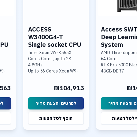
ACCESS
Access SW
W3400G4-T
Deep Learni
CPU
Single socket CPU
System
Intel Xeon W7-3555X
AMD Threadrippe
28 Cores Cores, up to
64 Cores
4.8GHz
RTX Pro 5000 Bla
W9-
Up to 56 Cores Xeon W9-
48GB DDR7
3495
256GB DDR5-64
emory
256GB DDR5-4800 Memory
1TBB & 4TB SSD NVME
563
₪104,915
₪1
4x RTX A5000
PCIe 5.0
.0
3.84TB NVME SSD
10Gb LAN, Wi-fi 7
Enterprise
Linux or Windows 
 והצעת מחיר
לפרטים והצעת מחיר
לפ
Linux, 10Gb LAN
 לסל הצעות
הוסף לסל הצעות