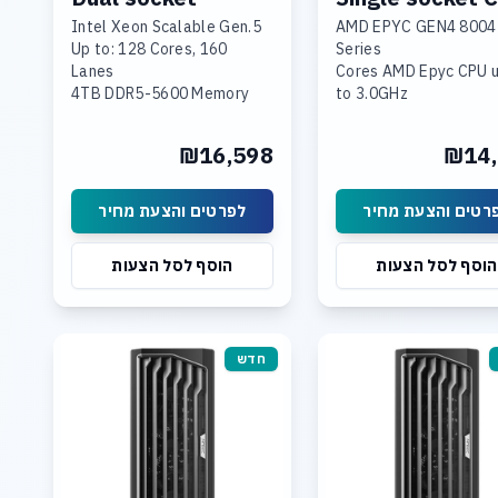
Intel Xeon Scalable Gen.5
AMD EPYC GEN4 8004
Up to: 128 Cores, 160
Series
Lanes
24 Cores AMD Epyc CPU 
4TB DDR5-5600 Memory
to 3.0GHz
Triple Nvidia RTX 4090 or
up to 64 Cores, 3.1GH
Triple Nvidia Ada
96GB DDR5-4800 Memory,
₪16,598
₪14,
Generation
up to 576GB
Dual ports 10G LAN
Dual Nvidia RTX 5090
option:
רטים והצעת מחיר
לפרטים והצעת מחיר
Dual Nvidia RTX Pro
4000/5000/6000
הוסף לסל הצעות
הוסף לסל הצעות
1TB NVME SSD (up to 10x
U.3 NVME
from 960GB up to 60
PCIe 5.0 SSD)
Linux or Win 11 Pro O.S
חדש