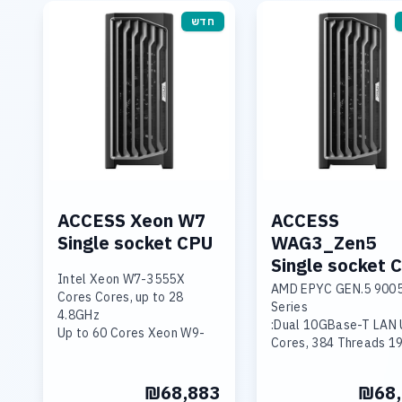
חדש
ACCESS Xeon W7
ACCESS
Single socket CPU
WAG3_Zen5
Single socket 
Intel Xeon W7-3555X
AMD EPYC GEN.5 900
28 Cores Cores, up to
Series
4.8GHz
Dual 10GBase-T LAN U
Up to 60 Cores Xeon W9-
192 Cores, 38
3495
1.5TB DDR5-6400 Me
128GB DDR5-4800 Memory
Triple Nvidia RTX 5090
4x RTX 4500 Ada
₪68,883
₪68,
Triple Nvidia 6000 Pr