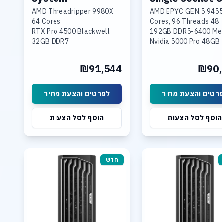
AMD Threadripper 9980X
AMD EPYC GEN.5 945
64 Cores
48 Cores, 96 Threads
RTX Pro 4500 Blackwell
192GB DDR5-6400 M
32GB DDR7
Nvidia 5000 Pro 48GB
256GB DDR5 Memory
GDDR7 GPU
1TB & 4TB SSD NVME PCIe
2TB NVME PCIe 5.0
₪91,544
₪90,
5.0
Dual 10GBase-T LAN
10Gb LAN, Wi-fi 7
Linux or Windows O.S.
רטים והצעת מחיר
לפרטים והצעת מחיר
הוסף לסל הצעות
הוסף לסל הצעות
חדש