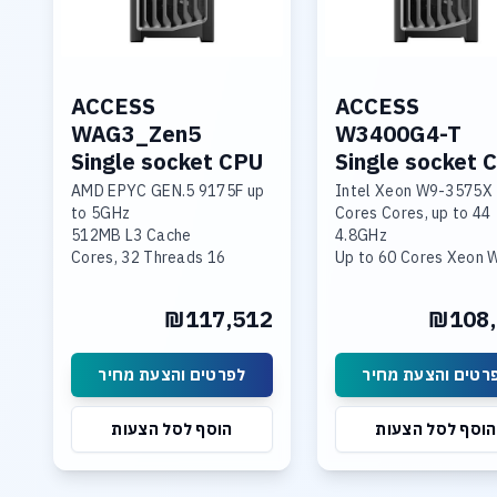
ACCESS
ACCESS
WAG3_Zen5
W3400G4-T
Single socket CPU
Single socket 
AMD EPYC GEN.5 9175F up
Intel Xeon W9-3575X
to 5GHz
44 Cores Cores, up to
512MB L3 Cache
4.8GHz
16 Cores, 32 Threads
Up to 60 Cores Xeon 
192GB DDR5-6400 Memory
3495
Nvidia 6000 Pro 96GB
256GB DDR5-4800 M
₪117,512
₪108,
GDDR7 GPU
4x RTX 5000 Ada
4TB NVME PCIe 5.0
4TB NVME SSD PCIe 5
Dual 10GBase-T LAN
Linux, 10Gb LAN
רטים והצעת מחיר
לפרטים והצעת מחיר
הוסף לסל הצעות
הוסף לסל הצעות