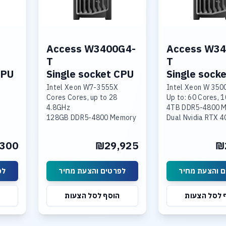
Access W3400G4-
Access W34
T
T
CPU
Single socket CPU
Single sock
Intel Xeon W7-3555X
Intel Xeon W 3500
28 Cores Cores, up to
Up to: 60 Cores, 
4.8GHz
4TB DDR5-4800 
128GB DDR5-4800 Memory
Dual Nvidia RTX 
Nvidia RTX 4000 ADA 16Gb
Quad Nvidia Ada
mem
Generation
300
₪29,925
₪
or
960GB NVME SSD
30TB SSD NVME
Enterprise
Linux or Windows 
10Gb LAN, WIN 11 PRO
 והצעת מחיר
לפרטים והצעת מחיר
לפ
CIe 5.0
 לסל הצעות
הוסף לסל הצעות