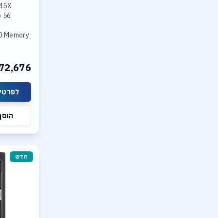
445X
o
00 Memory
72,676
o 30 TB
10Gb LAN
לפרטים
הוסף
חדש