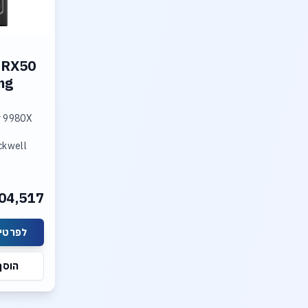
TRX50
ng
r 9980X
ckwell
00 Memory
04,517
O.S.
לפרטים
הוסף