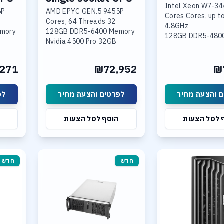
Intel Xeon W7-3
5P
AMD EPYC GEN.5 9455P
56 Cores Cores, up t
32 Cores, 64 Threads
4.8GHz
emory
128GB DDR5-6400 Memory
128GB DDR5-48
Nvidia 4500 Pro 32GB
RTX 5080 24GB
GDDR7 GPU
4x 4TB NVME SSD PCIe 5.0
2TB NVME PCIe 5.0
(RAID 5)
271
₪72,952
₪
Dual 10GBase-T LAN
Option: 2 U.3 up t
SSD NVME Linux, 
 והצעת מחיר
לפרטים והצעת מחיר
לפ
 לסל הצעות
הוסף לסל הצעות
חדש
חדש