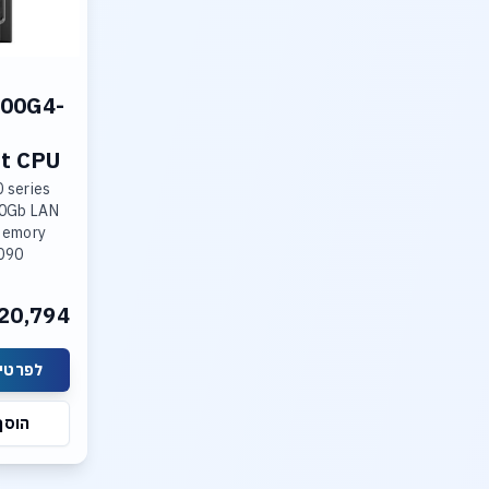
00G4-
et CPU
 series
10Gb LAN
Memory
4090
20,794
O.S
לפרטים
הוסף