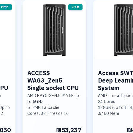
חדש
חדש
ACCESS
Access SW
WAG3_Zen5
Deep Learni
CPU
Single socket CPU
System
5
AMD EPYC GEN.5 9175F up
AMD Threadrippe
to 5GHz
24 Cores
p to:
512MB L3 Cache
128GB (up to 1TB) DDR5-
4 Threads
16 Cores, 32 Threads
6400 Mem.
mory
96GB DDR5-6400 Memory
RTX 4000 Blackw
 or
Nvidia 4000 Pro 24GB
GDDR7
050
₪53,237
₪
o GPU
GDDR7 GPU
Support up to 2x