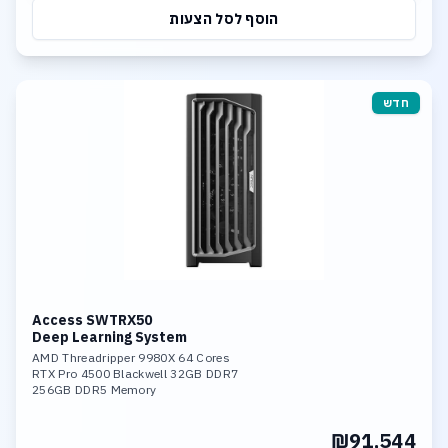
הוסף לסל הצעות
חדש
Access SWTRX50
Deep Learning System
AMD Threadripper 9980X 64 Cores
RTX Pro 4500 Blackwell 32GB DDR7
256GB DDR5 Memory
1TB & 4TB SSD NVME PCIe 5.0
10Gb LAN, Wi-fi 7
₪91,544
Linux or Windows O.S.