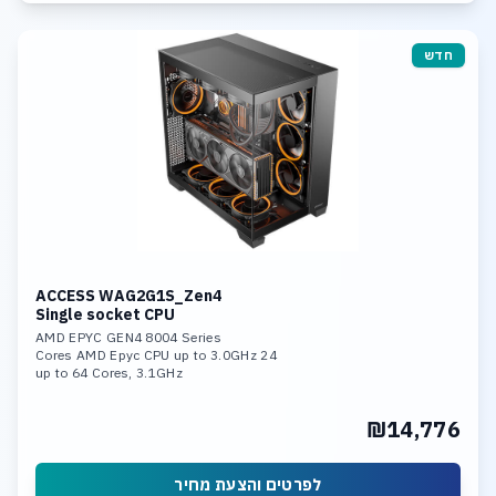
חדש
ACCESS WAG2G1S_Zen4
Single socket CPU
AMD EPYC GEN4 8004 Series
24 Cores AMD Epyc CPU up to 3.0GHz
up to 64 Cores, 3.1GHz
96GB DDR5-4800 Memory, up to 576GB
Dual Nvidia RTX 5090 option:
₪14,776
Dual Nvidia RTX Pro 4000/5000/6000
1TB NVME SSD (up to 10x U.3 NVME
from 960GB up to 60TB PCIe 5.0 SSD)
Linux or Win 11 Pro O.S.
לפרטים והצעת מחיר