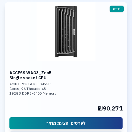
חדש
ACCESS WAG3_Zen5
Single socket CPU
AMD EPYC GEN.5 9455P
48 Cores, 96 Threads
192GB DDR5-6400 Memory
Nvidia 5000 Pro 48GB GDDR7 GPU
2TB NVME PCIe 5.0
₪90,271
Dual 10GBase-T LAN
לפרטים והצעת מחיר