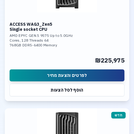
ACCESS WAG3_Zen5
Single socket CPU
AMD EPYC GEN.5 9575 Up to 5.0GHz
64 Cores, 128 Threads
768GB DDR5-6400 Memory
Nvidia 6000 Pro 96GB GDDR7 GPU
4TB SSD NVME PCIe 5.0
₪225,975
Dual 10GBase-T LAN
לפרטים והצעת מחיר
הוסף לסל הצעות
חדש