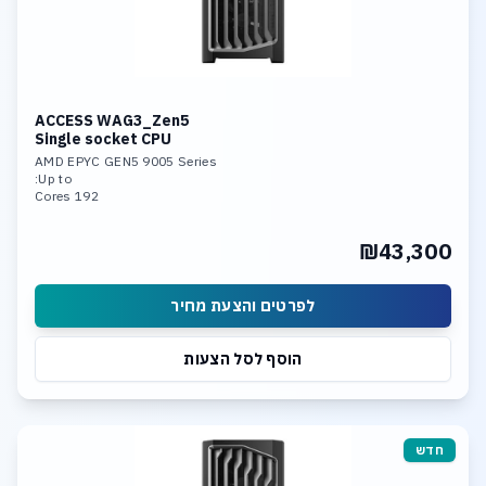
ACCESS WAG3_Zen5
Single socket CPU
AMD EPYC GEN5 9005 Series
Up to:
192 Cores
2048GB DDR5-5600 Memory
Dual Nvidia RTX 5090 or
₪43,300
Triple Nvidia RTX PRO Blackwell
6 x SSD NVME PCIe 5.0
Dual 10GBase-T LAN
לפרטים והצעת מחיר
הוסף לסל הצעות
חדש