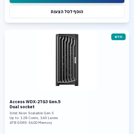
הוסף לסל הצעות
חדש
Access WDX-2TG3 Gen.5
Dual socket
Intel Xeon Scalable Gen.5
Up to: 128 Cores, 160 Lanes
4TB DDR5-5600 Memory
Triple Nvidia RTX 4090 or
Triple Nvidia Ada Generation