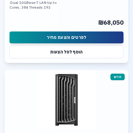
Dual 10GBase-T LAN Up to:
192 Cores, 384 Threads
1.5TB DDR5-6400 Memory
Triple Nvidia RTX 5090 or
₪68,050
Triple Nvidia 6000 Pro GPU
6 x SSD NVME PCIe 5.0
Dual 10GBase-T LAN
לפרטים והצעת מחיר
הוסף לסל הצעות
חדש