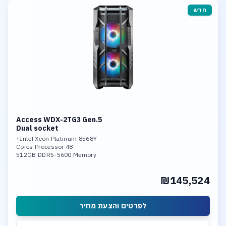
חדש
Access WDX-2TG3 Gen.5
Dual socket
Intel Xeon Platinum 8568Y+
48 Cores Processor
512GB DDR5-5600 Memory
3 x RTX 5000 ADA Option
3 x RTX 6000 ADA
₪145,524
960GB NVME and 3.84 NVME SSD
Dual ports 10G LAN
לפרטים והצעת מחיר