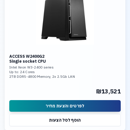
ACCESS W2400G2
Single socket CPU
Intel Xeon W3-2400 series
Up to: 24 Cores
2TB DDR5-4800 Memory, 2x 2.5Gb LAN
Dual Nvidia RTX 4090 or
Triple Nvidia RTX Ada Generation< Support overclocking
₪13,521
לפרטים והצעת מחיר
הוסף לסל הצעות