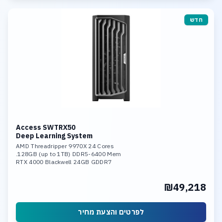
חדש
Access SWTRX50
Deep Learning System
AMD Threadripper 9970X 24 Cores
128GB (up to 1TB) DDR5-6400 Mem.
RTX 4000 Blackwell 24GB GDDR7
Support up to 2x RTX 5090
Support up to 2x RTX Pro Blackwell
₪49,218
1TB SSD NVME PCIe 5.0
Support 3 x SSD NVME PCIe 5.0
10Gb LAN, Wi-fi 7
Linux or Windows O.S.
לפרטים והצעת מחיר