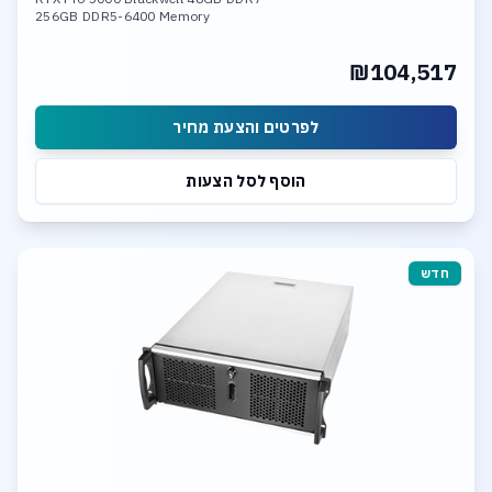
256GB DDR5-6400 Memory
1TBB & 4TB SSD NVME PCIe 5.0
10Gb LAN, Wi-fi 7
₪104,517
Linux or Windows O.S.
לפרטים והצעת מחיר
הוסף לסל הצעות
חדש