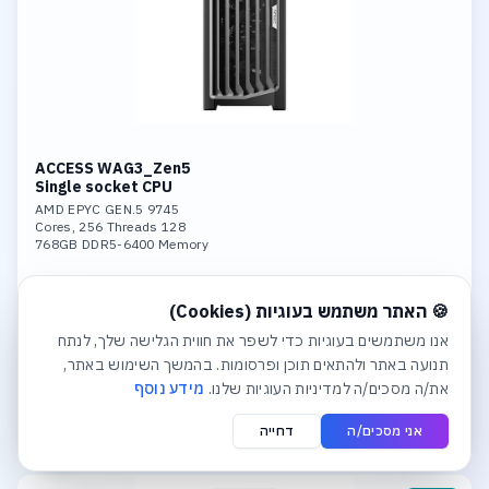
ACCESS WAG3_Zen5
Single socket CPU
AMD EPYC GEN.5 9745
128 Cores, 256 Threads
768GB DDR5-6400 Memory
Nvidia 6000 Pro 96GB GDDR7 GPU
4TB SSD NVME PCIe 5.0
חלונית עוגיות נפתחה אוטומטית. לסגירה יש ללחוץ על כפתור הסג
₪230,507
Dual 10GBase-T LAN
🍪 האתר משתמש בעוגיות (Cookies)
אנו משתמשים בעוגיות כדי לשפר את חווית הגלישה שלך, לנתח
לפרטים והצעת מחיר
תנועה באתר ולהתאים תוכן ופרסומות. בהמשך השימוש באתר,
את/ה מסכים/ה למדיניות העוגיות שלנו.
מידע נוסף
הוסף לסל הצעות
אני מסכים/ה
דחייה