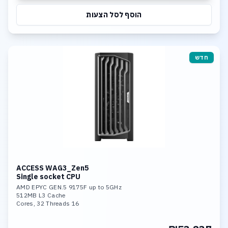
הוסף לסל הצעות
חדש
ACCESS WAG3_Zen5
Single socket CPU
AMD EPYC GEN.5 9175F up to 5GHz
512MB L3 Cache
16 Cores, 32 Threads
96GB DDR5-6400 Memory
Nvidia 4000 Pro 24GB GDDR7 GPU
1TB NVME PCIe 5.0