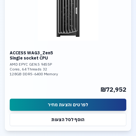
ACCESS WAG3_Zen5
Single socket CPU
AMD EPYC GEN.5 9455P
32 Cores, 64 Threads
128GB DDR5-6400 Memory
Nvidia 4500 Pro 32GB GDDR7 GPU
2TB NVME PCIe 5.0
₪72,952
Dual 10GBase-T LAN
לפרטים והצעת מחיר
הוסף לסל הצעות