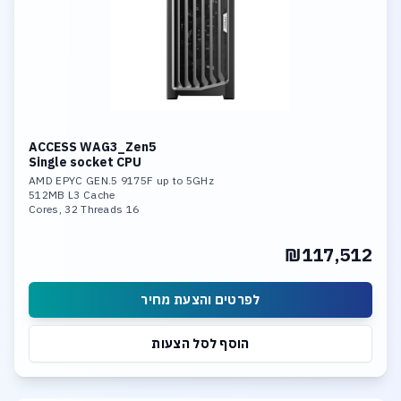
ACCESS WAG3_Zen5
Single socket CPU
AMD EPYC GEN.5 9175F up to 5GHz
512MB L3 Cache
16 Cores, 32 Threads
192GB DDR5-6400 Memory
Nvidia 6000 Pro 96GB GDDR7 GPU
₪117,512
4TB NVME PCIe 5.0
Dual 10GBase-T LAN
לפרטים והצעת מחיר
הוסף לסל הצעות