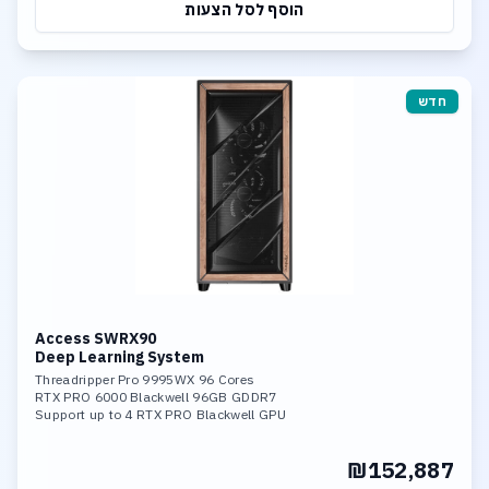
הוסף לסל הצעות
חדש
Access SWRX90
Deep Learning System
Threadripper Pro 9995WX 96 Cores
RTX PRO 6000 Blackwell 96GB GDDR7
Support up to 4 RTX PRO Blackwell GPU
512GB DDR5-6400 ECC Memory
4TB SSD NVME PCIe 5.0
₪152,887
Up to 4 NVME PCIe 5.0 SSD
Support PCIe RAID 0/1/5/10