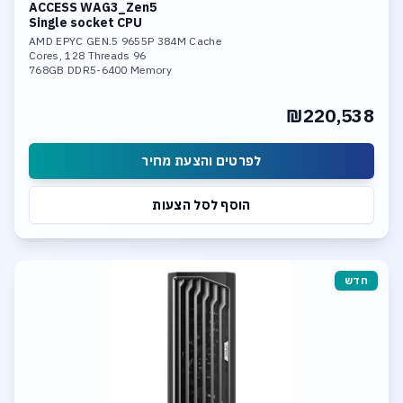
ACCESS WAG3_Zen5
Single socket CPU
AMD EPYC GEN.5 9655P 384M Cache
96 Cores, 128 Threads
768GB DDR5-6400 Memory
Nvidia 6000 Pro 96GB GDDR7 GPU
4TB SSD NVME PCIe 5.0
₪220,538
Dual 10GBase-T LAN
לפרטים והצעת מחיר
הוסף לסל הצעות
חדש