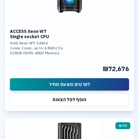
ACCESS Xeon W7
Single socket CPU
Intel Xeon W7-3445X
56 Cores Cores, up to 4.8GHz
128GB DDR5-4800 Memory
RTX 5080 24GB
4x 4TB NVME SSD PCIe 5.0 (RAID 5)
₪72,676
Option: 2 U.3 up to 30 TB SSD NVME Linux, 10Gb LAN
לפרטים והצעת מחיר
הוסף לסל הצעות
חדש