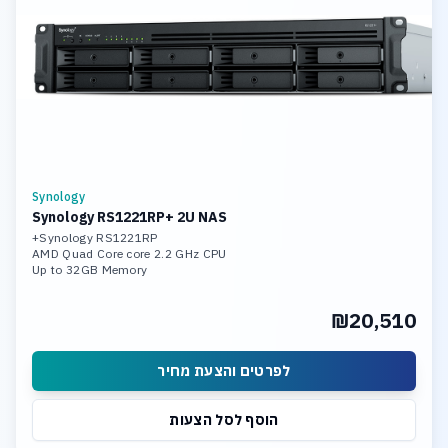
Synology
Synology RS1221RP+ 2U NAS
Synology RS1221RP+
AMD Quad Core core 2.2 GHz CPU
Up to 32GB Memory
Dual Port Intel 10Gb Lan
8 x 18TB Hot Swap HDD
₪20,510
4x Gigabit Ethernet Port (RJ45)
לפרטים והצעת מחיר
הוסף לסל הצעות