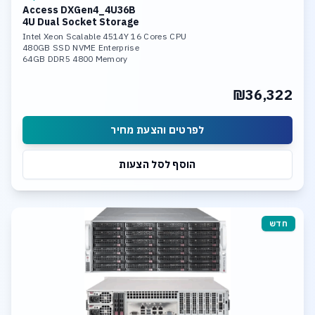
Access DXGen4_4U36B
4U Dual Socket Storage
Intel Xeon Scalable 4514Y 16 Cores CPU
480GB SSD NVME Enterprise
64GB DDR5 4800 Memory
Up to 36 x 22TB SASIII HDD
2x 10Gb LAN Ports
₪36,322
TrueNAS SCALE Storage Software
לפרטים והצעת מחיר
הוסף לסל הצעות
חדש