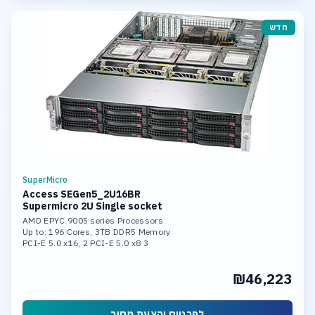
חדש
SuperMicro
Access SEGen5_2U16BR
Supermicro 2U Single socket
AMD EPYC 9005 series Processors
Up to: 196 Cores, 3TB DDR5 Memory
3 PCI-E 5.0 x16, 2 PCI-E 5.0 x8
2x 10GBase-T LAN Ports
Hardware Raid 0,1,5,10,50,60
₪46,223
16 Hot-swap 3.5inch SAS Bays
Support Windows Server or Linux
לפרטים והצעת מחיר