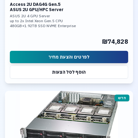
Access 2U DAG4G Gen.5
ASUS 2U GPU/HPC Server
ASUS 2U 4 GPU Server
up to 2x Intel Xeon Gen.5 CPU
480GB+1.92TB SSD NVME Enterprise
Up to 2TB DDR5 560000 Memory
Up to 4x GPU RTX Pro Blackwell
₪74,828
2x 10Gb LAN Ports
4 SATA, 4 NVME/SATA hot-swap Bays
לפרטים והצעת מחיר
הוסף לסל הצעות
חדש