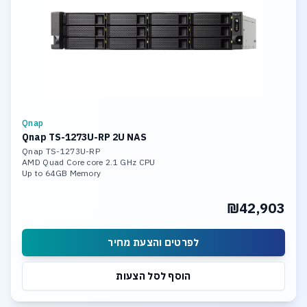
Qnap
Qnap TS-1273U-RP 2U NAS
Qnap TS-1273U-RP
AMD Quad Core core 2.1 GHz CPU
Up to 64GB Memory
12 x 18TB Hot Swap HDD
4x Gigabit Ethernet Port (RJ45)
₪42,903
2 x 10GbE SFP+ LAN Ports
Wake on LAN, Jumbo Frame
לפרטים והצעת מחיר
הוסף לסל הצעות