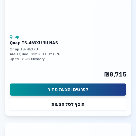
Qnap
Qnap TS-463XU 1U NAS
Qnap TS-463XU
AMD Quad Core 2.0 GHz CPU
Up to 16GB Memory
4 x 14TB Hot Swap HDD
4x Gigabit Ethernet Port (RJ45)
₪8,715
1 x 10GBASE-T
Wake on LAN, Jumbo Frame
לפרטים והצעת מחיר
הוסף לסל הצעות