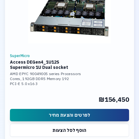
SuperMicro
Access DEGen4_1U12S
Supermicro 1U Dual socket
AMD EPYC 90049005 series Processors
192 Cores, 192GB DDR5 Memory
3 PCI-E 5.0 x16
2x 1Gb or 10Gb LAN Ports
12x 3.84 SSD NVME hot-swap drive
₪156,450
Support Windows Server or Linux
לפרטים והצעת מחיר
הוסף לסל הצעות