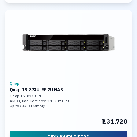
Qnap
Qnap TS-873U-RP 2U NAS
Qnap TS-873U-RP
AMD Quad Core core 2.1 GHz CPU
Up to 64GB Memory
8 x 18TB Hot Swap HDD
4x Gigabit Ethernet Port (RJ45)
₪31,720
2 x 10GbE SFP+ LAN Ports
Wake on LAN, Jumbo Frame
לפרטים והצעת מחיר