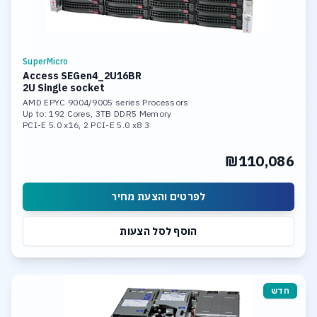
SuperMicro
Access SEGen4_2U16BR
2U Single socket
AMD EPYC 9004/9005 series Processors
Up to: 192 Cores, 3TB DDR5 Memory
3 PCI-E 5.0 x16, 2 PCI-E 5.0 x8
2x 10GBase-T LAN Ports
Hardware Raid 0,1,5,10,50,60
₪110,086
200TB SASIII HDD Hardware Raid
30TB U.2 NVME in Soft Raid
לפרטים והצעת מחיר
הוסף לסל הצעות
חדש