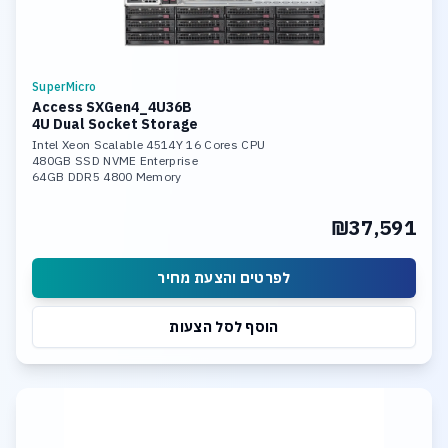
SuperMicro
Access SXGen4_4U36B
4U Dual Socket Storage
Intel Xeon Scalable 4514Y 16 Cores CPU
480GB SSD NVME Enterprise
64GB DDR5 4800 Memory
24 x 20TB SASIII HDD
2x 10Gb LAN Ports
₪37,591
Hardware Raid Controller
TrueNAS SCALE Storage Software
לפרטים והצעת מחיר
הוסף לסל הצעות