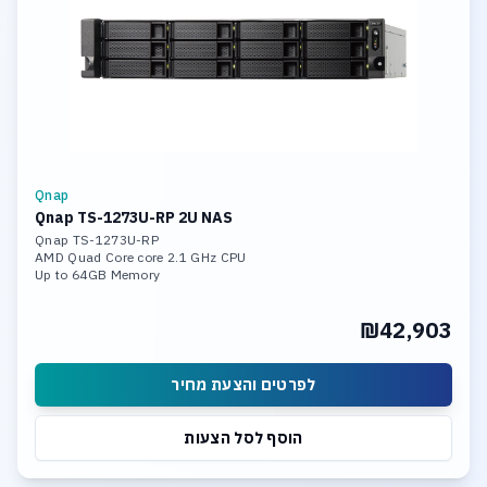
Qnap
Qnap TS-1273U-RP 2U NAS
Qnap TS-1273U-RP
AMD Quad Core core 2.1 GHz CPU
Up to 64GB Memory
12 x 18TB Hot Swap HDD
4x Gigabit Ethernet Port (RJ45)
₪42,903
2 x 10GbE SFP+ LAN Ports
Wake on LAN, Jumbo Frame
לפרטים והצעת מחיר
הוסף לסל הצעות