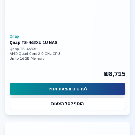
Qnap
Qnap TS-463XU 1U NAS
Qnap TS-463XU
AMD Quad Core 2.0 GHz CPU
Up to 16GB Memory
4 x 14TB Hot Swap HDD
4x Gigabit Ethernet Port (RJ45)
₪8,715
1 x 10GBASE-T
Wake on LAN, Jumbo Frame
לפרטים והצעת מחיר
הוסף לסל הצעות