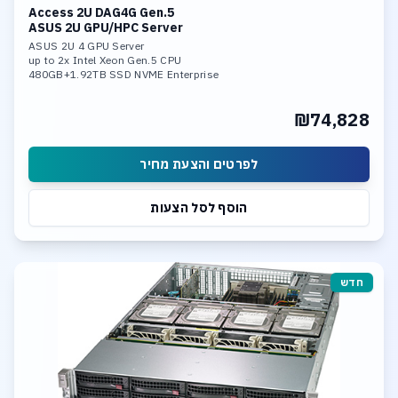
Access 2U DAG4G Gen.5
ASUS 2U GPU/HPC Server
ASUS 2U 4 GPU Server
up to 2x Intel Xeon Gen.5 CPU
480GB+1.92TB SSD NVME Enterprise
Up to 2TB DDR5 560000 Memory
Up to 4x GPU RTX Pro Blackwell
₪74,828
2x 10Gb LAN Ports
4 SATA, 4 NVME/SATA hot-swap Bays
לפרטים והצעת מחיר
הוסף לסל הצעות
חדש