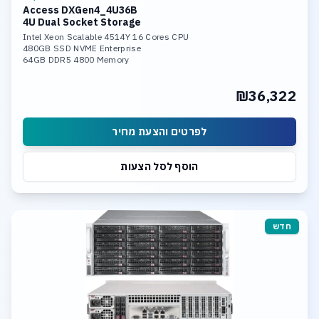
Access DXGen4_4U36B
4U Dual Socket Storage
Intel Xeon Scalable 4514Y 16 Cores CPU
480GB SSD NVME Enterprise
64GB DDR5 4800 Memory
Up to 36 x 22TB SASIII HDD
2x 10Gb LAN Ports
₪36,322
TrueNAS SCALE Storage Software
לפרטים והצעת מחיר
הוסף לסל הצעות
חדש