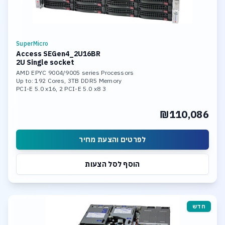
SuperMicro
Access SEGen4_2U16BR
2U Single socket
AMD EPYC 9004/9005 series Processors
Up to: 192 Cores, 3TB DDR5 Memory
3 PCI-E 5.0 x16, 2 PCI-E 5.0 x8
2x 10GBase-T LAN Ports
Hardware Raid 0,1,5,10,50,60
₪110,086
200TB SASIII HDD Hardware Raid
30TB U.2 NVME in Soft Raid
לפרטים והצעת מחיר
הוסף לסל הצעות
חדש