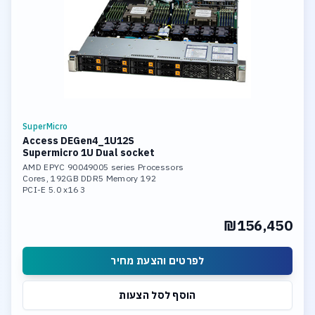
SuperMicro
Access DEGen4_1U12S
Supermicro 1U Dual socket
AMD EPYC 90049005 series Processors
192 Cores, 192GB DDR5 Memory
3 PCI-E 5.0 x16
2x 1Gb or 10Gb LAN Ports
12x 3.84 SSD NVME hot-swap drive
₪156,450
Support Windows Server or Linux
לפרטים והצעת מחיר
הוסף לסל הצעות