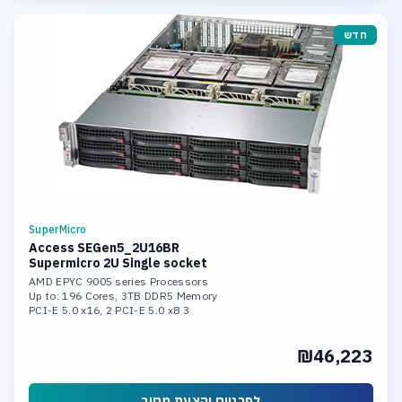
חדש
SuperMicro
Access SEGen5_2U16BR
Supermicro 2U Single socket
AMD EPYC 9005 series Processors
Up to: 196 Cores, 3TB DDR5 Memory
3 PCI-E 5.0 x16, 2 PCI-E 5.0 x8
2x 10GBase-T LAN Ports
Hardware Raid 0,1,5,10,50,60
₪46,223
16 Hot-swap 3.5inch SAS Bays
Support Windows Server or Linux
לפרטים והצעת מחיר