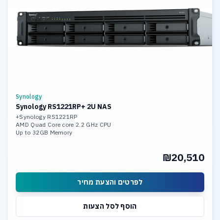
Synology
Synology RS1221RP+ 2U NAS
Synology RS1221RP+
AMD Quad Core core 2.2 GHz CPU
Up to 32GB Memory
Dual Port Intel 10Gb Lan
8 x 18TB Hot Swap HDD
₪20,510
4x Gigabit Ethernet Port (RJ45)
לפרטים והצעת מחיר
הוסף לסל הצעות