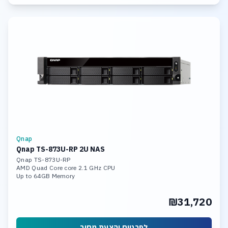
Qnap
Qnap TS-873U-RP 2U NAS
Qnap TS-873U-RP
AMD Quad Core core 2.1 GHz CPU
Up to 64GB Memory
8 x 18TB Hot Swap HDD
4x Gigabit Ethernet Port (RJ45)
₪31,720
2 x 10GbE SFP+ LAN Ports
Wake on LAN, Jumbo Frame
לפרטים והצעת מחיר