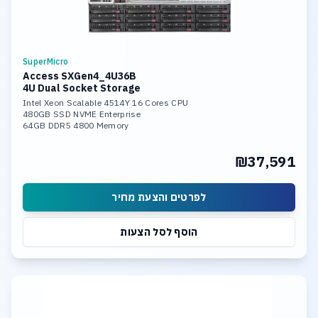
SuperMicro
Access SXGen4_4U36B
4U Dual Socket Storage
Intel Xeon Scalable 4514Y 16 Cores CPU
480GB SSD NVME Enterprise
64GB DDR5 4800 Memory
24 x 20TB SASIII HDD
2x 10Gb LAN Ports
₪37,591
Hardware Raid Controller
TrueNAS SCALE Storage Software
לפרטים והצעת מחיר
הוסף לסל הצעות