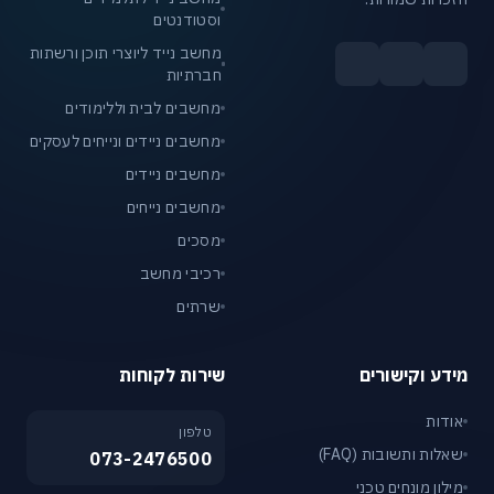
וסטודנטים
מחשב נייד ליוצרי תוכן ורשתות
חברתיות
מחשבים לבית וללימודים
מחשבים ניידים ונייחים לעסקים
מחשבים ניידים
מחשבים נייחים
מסכים
רכיבי מחשב
שרתים
מידע וקישורים
שירות לקוחות
אודות
טלפון
שאלות ותשובות (FAQ)
073-2476500
מילון מונחים טכני