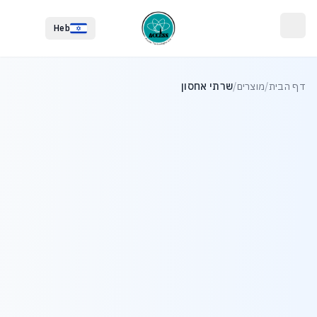
לג לתוכן הראשי
לג לתחתית העמוד
Heb
דף הבית
/
מוצרים
/
שרתי אחסון