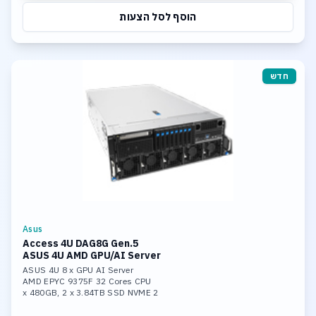
הוסף לסל הצעות
חדש
Asus
Access 4U DAG8G Gen.5
ASUS 4U AMD GPU/AI Server
ASUS 4U 8 x GPU AI Server
AMD EPYC 9375F 32 Cores CPU
2 x 480GB, 2 x 3.84TB SSD NVME
1.536TB DDR5 6400 Memory
8x RTX 6000 Pro B;ackwell 96GB GDDR7