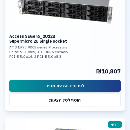
Access SEGen5_2U12B
Supermicro 2U Single socket
AMD EPYC 9005 series Processors
Up to: 96 Cores, 3TB DDR5 Memory
3 PCI-E 5.0 x16, 2 PCI-E 5.0 x8
2x 10GBase-T LAN Ports
Hardware Raid 0,1,5,10,50,60
₪10,807
12 Hot-swap 3.5inch SAS Bays
Support Windows Server or Linux
לפרטים והצעת מחיר
הוסף לסל הצעות
חדש