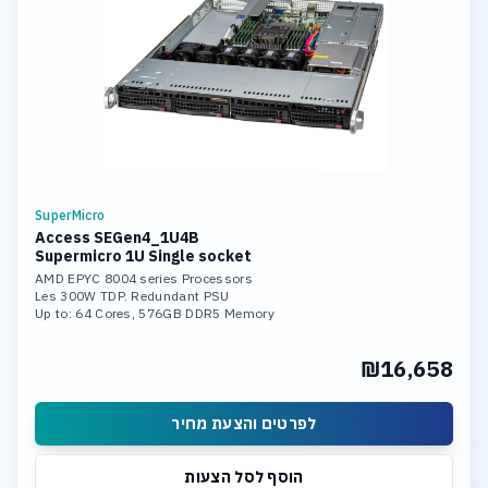
SuperMicro
Access SEGen4_1U4B
Supermicro 1U Single socket
AMD EPYC 8004 series Processors
Les 300W TDP. Redundant PSU
Up to: 64 Cores, 576GB DDR5 Memory
2 PCI-E 5.0 x16, PCI-E 5.0 x16 LP
2x 10GBase-T LAN Ports
₪16,658
4 Hot-swap 3.5inch drive bays
960GB M.2 NVME SSD Drive.
לפרטים והצעת מחיר
הוסף לסל הצעות