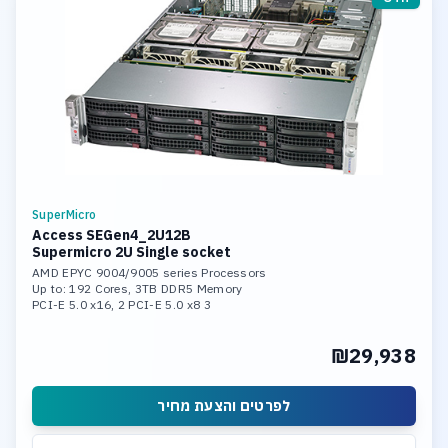
SuperMicro
Access SEGen4_2U12B
Supermicro 2U Single socket
AMD EPYC 9004/9005 series Processors
Up to: 192 Cores, 3TB DDR5 Memory
3 PCI-E 5.0 x16, 2 PCI-E 5.0 x8
2x 10GBase-T LAN Ports
Hardware Raid 0,1,5,10,50,60
₪29,938
12 Hot-swap 3.5inch SAS Bays
Support Windows Server or Linux
לפרטים והצעת מחיר