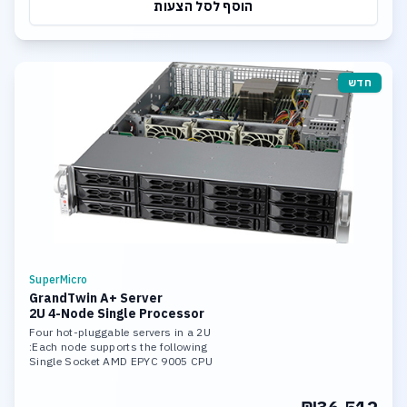
הוסף לסל הצעות
חדש
SuperMicro
GrandTwin A+ Server
2U 4-Node Single Processor
Four hot-pluggable servers in a 2U
Each node supports the following:
Single Socket AMD EPYC 9005 CPU
Up to 2TB 6400MT/s ECC DDR5 RDIMM
4 front hot-swap 2.5" NVMe/SATA bays
Dual 2200W Redundant (1 + 1) Titanium