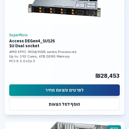
SuperMicro
Access DEGen4_1U12S
1U Dual socket
AMD EPYC 9004/9005 series Processors
Up to: 192 Cores, 6TB DDR5 Memory
3 PCI-E 5.0 x16
2x 1Gb or 10Gb LAN Ports
12x 2.5" hot-swap NVMe/SAS/SATA/
₪28,453
drive bays
Support Windows Server or Linux
לפרטים והצעת מחיר
הוסף לסל הצעות
חדש