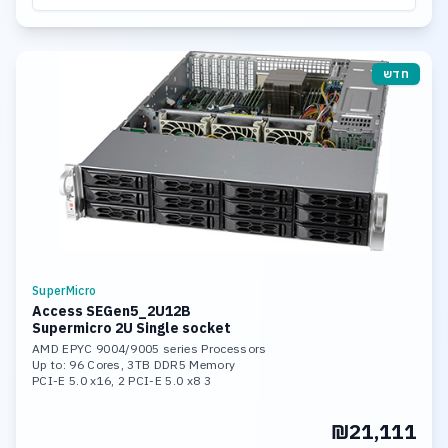
חדש
SuperMicro
Access SEGen5_2U12B
Supermicro 2U Single socket
AMD EPYC 9004/9005 series Processors
Up to: 96 Cores, 3TB DDR5 Memory
3 PCI-E 5.0 x16, 2 PCI-E 5.0 x8
2x 10GBase-T LAN Ports
Hardware Raid 0,1,5,10,50,60
₪21,111
12 Hot-swap 3.5inch SAS Bays
Support Windows Server or Linux