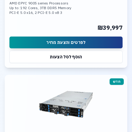
AMD EPYC 9005 series Processors
Up to: 192 Cores, 3TB DDR5 Memory
3 PCI-E 5.0 x16, 2 PCI-E 5.0 x8
2x 10GBase-T LAN Ports
Hardware Raid 0,1,5,10,50,60
₪39,997
12 Hot-swap 3.5inch SAS Bays
Support Windows Server or Linux
לפרטים והצעת מחיר
הוסף לסל הצעות
חדש