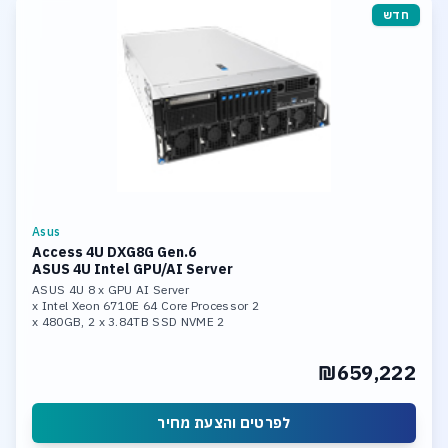
חדש
Asus
Access 4U DXG8G Gen.6
ASUS 4U Intel GPU/AI Server
ASUS 4U 8 x GPU AI Server
2 x Intel Xeon 6710E 64 Core Processor
2 x 480GB, 2 x 3.84TB SSD NVME
1.536TB DDR5 6400 Memory
8x RTX 6000 Pro B;ackwell 96GB GDDR7
₪659,222
2x 10Gb LAN Ports
לפרטים והצעת מחיר