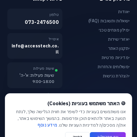
אודות
טלפון
שאלות ותשובות (FAQ)
073-2476500
מילון מונחים טכני
אזורי שירות
אימייל
info@accesstech.co.
תקנון האתר
il
מדיניות פרטיות
משלוחים והחזרות
שעות פעילות
שעות פעילות: א'-ה'
הצהרת נגישות
9:00-18:00
מעבר לעמוד צור קשר
חלונית עוגיות נפתחה אוטומטית. לסגירה יש ללחוץ על כפתור הסג
🍪 האתר משתמש בעוגיות (Cookies)
אנו משתמשים בעוגיות כדי לשפר את חווית הגלישה שלך, לנתח
תנועה באתר ולהתאים תוכן ופרסומות. בהמשך השימוש באתר,
את/ה מסכים/ה למדיניות העוגיות שלנו.
מידע נוסף
© 2026 אקסס טכנולוגיות. כל הזכויות שמורות.
פרטיות
•
תקנון
•
נגישות
אני מסכים/ה
דחייה