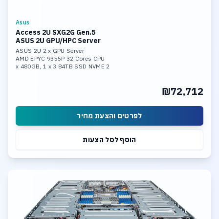
Asus
Access 2U SXG2G Gen.5
ASUS 2U GPU/HPC Server
ASUS 2U 2 x GPU Server
AMD EPYC 9355P 32 Cores CPU
2 x 480GB, 1 x 3.84TB SSD NVME
192GB DDR5 5600 Memory
2x RTX 5000 48GB GDDR6
₪72,712
2x 10Gb LAN Ports
לפרטים והצעת מחיר
הוסף לסל הצעות