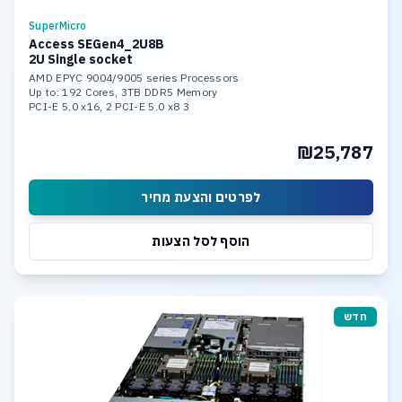
SuperMicro
Access SEGen4_2U8B
2U Single socket
AMD EPYC 9004/9005 series Processors
Up to: 192 Cores, 3TB DDR5 Memory
3 PCI-E 5.0 x16, 2 PCI-E 5.0 x8
2x 1Gb LAN Ports
8 Hot-swap 3.5inch SATA Bays
₪25,787
Support Windows Server or Linux
לפרטים והצעת מחיר
הוסף לסל הצעות
חדש