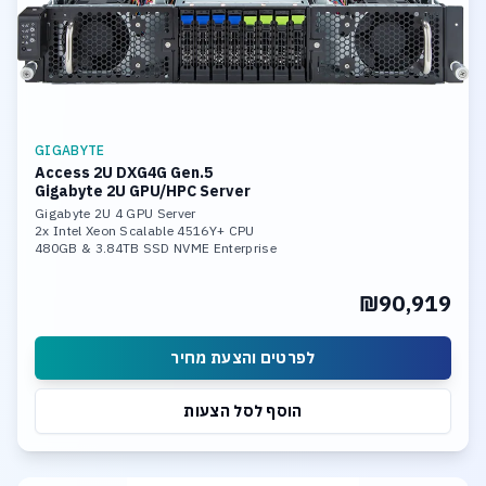
GIGABYTE
Access 2U DXG4G Gen.5
Gigabyte 2U GPU/HPC Server
Gigabyte 2U 4 GPU Server
2x Intel Xeon Scalable 4516Y+ CPU
480GB & 3.84TB SSD NVME Enterprise
256GB DDR5 5600 Memory
4x RTX A4500 ADA 24GB GDDR6
₪90,919
2x 10Gb LAN Ports
4 SATA, 4 NVME/SATA hot-swap Bays
לפרטים והצעת מחיר
הוסף לסל הצעות