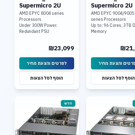
Supermicro 2U
Supermicro 2U
Single socket
Single socket
AMD EPYC 8004 series
AMD EPYC 9004/9005
Processors
series Processors
Under 300W Power.
Up to: 96 Cores, 3TB 
Redundant PSU
Memory
Up to: 64 Cores, 576GB
3 PCI-E 5.0 x16, 2 PCI-E
DDR5 Memory
x8
₪23,099
₪21,
2 PCI-E 5.0 x16, 2xPCI-E
2x 10GBase-T LAN Po
5.0 x8 LP
Hardware Raid
2x 10GBase-T LAN Ports
0,1,5,10,50,60
רטים והצעת מחיר
לפרטים והצעת מחיר
12 Hot-swap 3.5inch drive
12 Hot-swap 3.5inch SAS
bays
Bays
הוסף לסל הצעות
הוסף לסל הצעות
960GB M.2 NVME SSD Drive.
Support Windows Serv
Linux
חדש