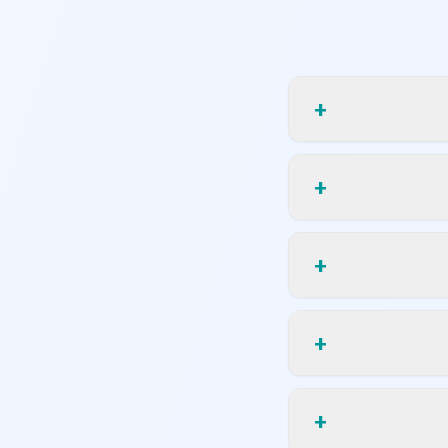
+
+
+
+
+