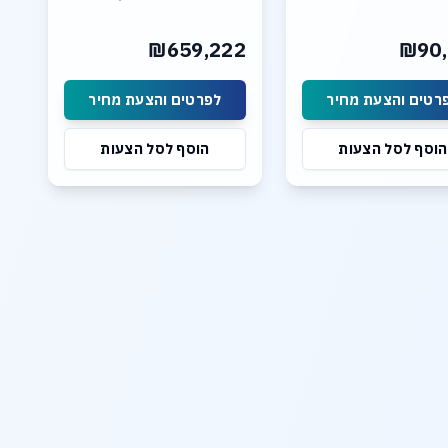
NVME
Enterprise
1.536TB DDR5 6400
256GB DDR5 5600 M
₪659,222
₪90,
Memory
4x RTX A4500 ADA 24GB
8x RTX 6000 Pro B;ackwell
GDDR6
96GB GDDR7
2x 10Gb LAN Ports
רטים והצעת מחיר
לפרטים והצעת מחיר
2x 10Gb LAN Ports
4 SATA, 4 NVME/SATA h
swap Bays
הוסף לסל הצעות
הוסף לסל הצעות