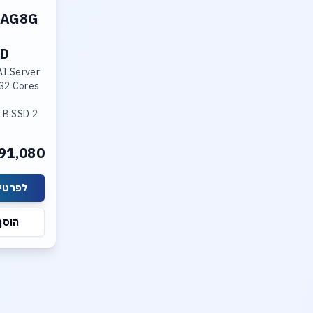
DAG8G
MD
ver
AI Server
32 Cores
4TB SSD
91,080
לפרטים
s
הוסף