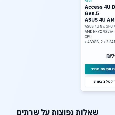
Asus
Access 4U 
Gen.5
ASUS 4U A
GPU/AI Ser
ASUS 4U 8 x GPU 
AMD EPYC 9375F 
CPU
2 x 480GB, 2 x 3.8
NVME
1.536TB DDR5 6400
₪7
Memory
8x RTX 6000 Pro B;ackwell
96GB GDDR7
 והצעת מחיר
2x 10Gb LAN Port
 לסל הצעות
שאלות נפוצות על שרתים