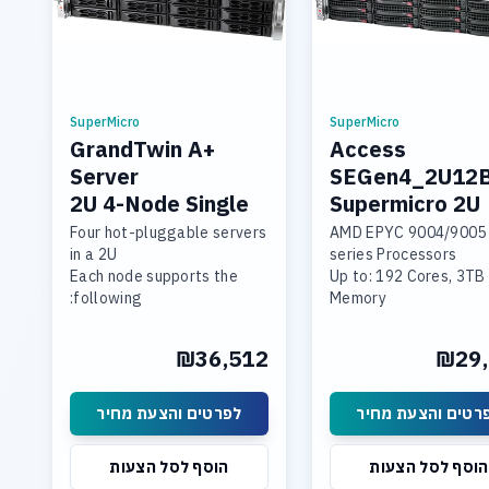
SuperMicro
SuperMicro
GrandTwin A+
Access
Server
SEGen4_2U12
2U 4-Node Single
Supermicro 2U
Processor
Single socket
Four hot-pluggable servers
AMD EPYC 9004/9005
in a 2U
series Processors
Each node supports the
Up to: 192 Cores, 3T
following:
Memory
Single Socket AMD EPYC
3 PCI-E 5.0 x16, 2 PCI-E
9005 CPU
x8
₪36,512
₪29,
Up to 2TB 6400MT/s ECC
2x 10GBase-T LAN Po
DDR5 RDIMM
Hardware Raid
4 front hot-swap 2.5"
0,1,5,10,50,60
רטים והצעת מחיר
לפרטים והצעת מחיר
NVMe/SATA bays
12 Hot-swap 3.5inch SAS
Dual 2200W Redundant (1 +
Bays
הוסף לסל הצעות
הוסף לסל הצעות
1) Titanium
Support Windows Serv