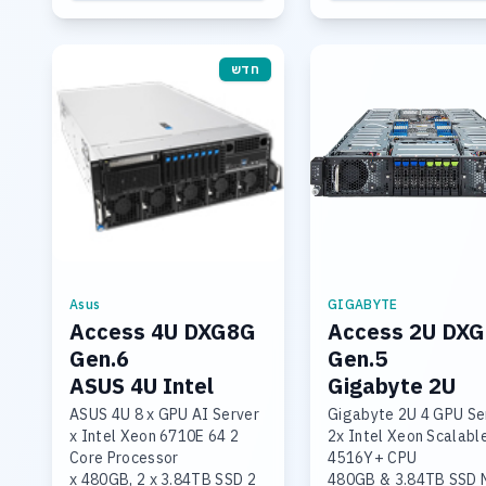
12 Hot-swap 3.5inch SAS
Linux
Bays
חדש
Asus
GIGABYTE
Access 4U DXG8G
Access 2U DX
Gen.6
Gen.5
ASUS 4U Intel
Gigabyte 2U
GPU/AI Server
GPU/HPC Serv
ASUS 4U 8 x GPU AI Server
Gigabyte 2U 4 GPU Se
2 x Intel Xeon 6710E 64
2x Intel Xeon Scalable
Core Processor
4516Y+ CPU
2 x 480GB, 2 x 3.84TB SSD
480GB & 3.84TB SSD NVME