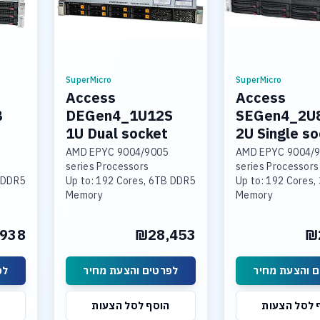
SuperMicro
SuperMicro
Access
Access
B
DEGen4_1U12S
SEGen4_2U
1U Dual socket
2U Single s
AMD EPYC 9004/9005
AMD EPYC 9004/
series Processors
series Processors
B DDR5
Up to: 192 Cores, 6TB DDR5
Up to: 192 Cores
Memory
Memory
 5.0
3 PCI-E 5.0 x16
3 PCI-E 5.0 x16, 2 
2x 1Gb or 10Gb LAN Ports
x8
938
₪28,453
₪
rts
12x 2.5" hot-swap
2x 1Gb LAN Ports
NVMe/SAS/SATA/
8 Hot-swap 3.5inc
drive bays
Bays
 והצעת מחיר
לפרטים והצעת מחיר
לפ
Support Windows Server or
Support Windows 
Linux
Linux
 לסל הצעות
הוסף לסל הצעות
er or