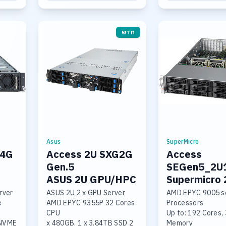
חדש
Asus
SuperMicro
G4G
Access 2U SXG2G
Access
Gen.5
SEGen5_2U
ASUS 2U GPU/HPC
Supermicro 
er
Server
Single sock
rver
ASUS 2U 2 x GPU Server
AMD EPYC 9005 s
AMD EPYC 9355P 32 Cores
Processors
CPU
Up to: 192 Cores
2 x 480GB, 1 x 3.84TB SSD
Memory