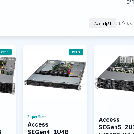
ים
פעילים::
נקה הכל
חדש
חדש
SuperMicro
Access
Access
SEGen5_2U
B
SEGen4_1U4B