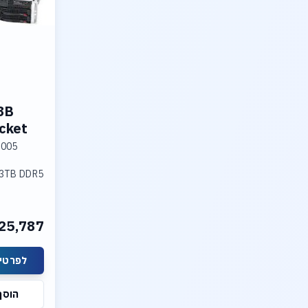
8B
ocket
9005
, 3TB DDR5
PCI-E 5.0
25,787
h SATA
לפרטים
Server or
הוסף