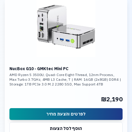
NucBox G10 - GMKtec Mini PC
AMD Ryzen 5 3500U; Quad-Core Eight-Thread, 12nm Process,
Max Turbo 3.7GHz, 4MB L3 Cache, T | RAM: 16GB (2x8GB) DDR4 |
Storage: 1TB PCIe 3.0 M.2 2280 SSD, Max Support 4TB
₪2,190
לפרטים והצעת מחיר
הוסף לסל הצעות