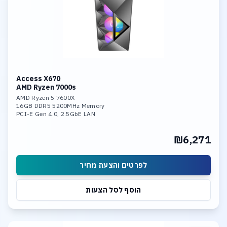
Access X670
AMD Ryzen 7000s
AMD Ryzen 5 7600X
16GB DDR5 5200MHz Memory
PCI-E Gen 4.0, 2.5GbE LAN
CPU Heat Pipe Cooler
AMD Radeon Graphics
₪6,271
1TB NVME PCIe 4.0 SSD
Linux 64bit
לפרטים והצעת מחיר
הוסף לסל הצעות