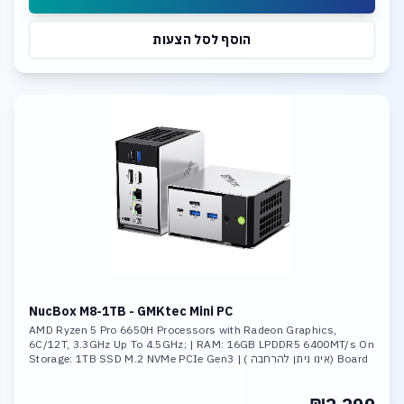
הוסף לסל הצעות
NucBox M8-1TB - GMKtec Mini PC
AMD Ryzen 5 Pro 6650H Processors with Radeon Graphics,
6C/12T, 3.3GHz Up To 4.5GHz; | RAM: 16GB LPDDR5 6400MT/s On
Board (אינו ניתן להרחבה ) | Storage: 1TB SSD M.2 NVMe PCIe Gen3
,Max Support 8TB