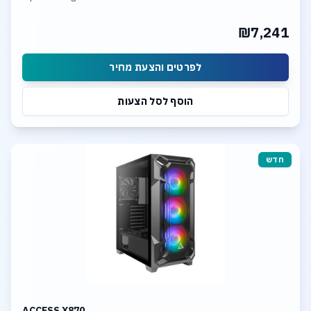
32GB DDR-5 6400MHz mem. 1TB SSD NVME
Integrated neural processing unit (NPU)
₪7,241
לפרטים והצעת מחיר
הוסף לסל הצעות
חדש
ACCESS X870