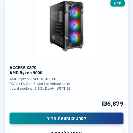
חדש
ACCESS X870
AMD Ryzen 9000
AMD Ryzen 7 9800X3D CPU
PCIe x16 Gen 5 slot for videodapter
liquid cooling. 2.5GbE LAN. WIFI 6E
32GB DDR-5 6400 mem
1TB SSD NVME PCIe 5.0 x4
₪6,879
1 x M.2 slot PCIe 5.0 x4
1 x M.2 slot PCIe 4.0 x4
לפרטים והצעת מחיר