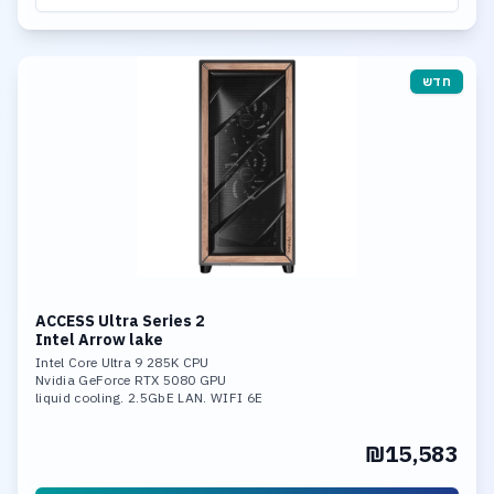
חדש
ACCESS Ultra Series 2
Intel Arrow lake
Intel Core Ultra 9 285K CPU
Nvidia GeForce RTX 5080 GPU
liquid cooling. 2.5GbE LAN. WIFI 6E
32GB DDR-5 6400MHz mem. 4TB SSD NVME
Ultra-Fast Storage. 3*M.2 slots,
₪15,583
including 1* PCIe 5.0x4,Support RAID 0,
RAID 1, RAID 5, and RAID 10.
Integrated neural processing unit (NPU)