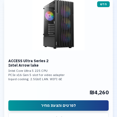
חדש
ACCESS Ultra Series 2
Intel Arrow lake
Intel Core Ultra 5 225 CPU
PCIe x16 Gen 5 slot for video adapter
liquid cooling. 2.5GbE LAN. WIFI 6E
16GB DDR-5 6000 mem. 1TB SSD NVME
Integrated neural processing unit (NPU)
₪4,260
לפרטים והצעת מחיר