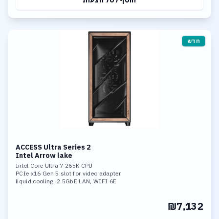
הוסף לסל הצעות
חדש
ACCESS Ultra Series 2
Intel Arrow lake
Intel Core Ultra 7 265K CPU
PCIe x16 Gen 5 slot for video adapter
liquid cooling. 2.5GbE LAN, WIFI 6E
32GB DDR-5 6400MHz mem. 1TB SSD NVME
fast storage. 3*M.2 slots,
₪7,132
including 1* PCIe 5.0x4,Support RAID 0,
RAID 1, RAID 5, and RAID 10 Support