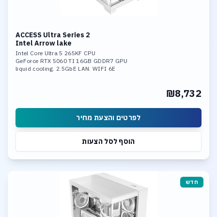
ACCESS Ultra Series 2
Intel Arrow lake
Intel Core Ultra 5 265KF CPU
GeForce RTX 5060 TI 16GB GDDR7 GPU
liquid cooling. 2.5GbE LAN. WIFI 6E
32GB DDR-5 6400MHz mem. 1TB SSD NVME
Ultra-Fast Storage. 3*M.2 slots,
₪8,732
including 1* PCIe 5.0x4,Support RAID 0,
RAID 1, RAID 5, and RAID 10.
Integrated neural processing unit (NPU)
לפרטים והצעת מחיר
הוסף לסל הצעות
חדש