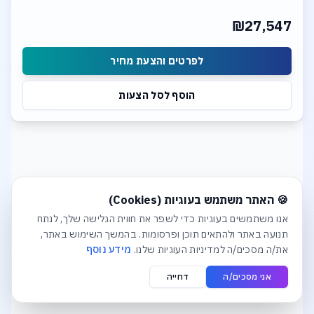
CPU Liquid Cooler
2TB PCIe Gen.5 NVME SSD
₪27,547
Ge Force RTX 5090 32GB GDDR6X
Windows 11 Operation System
לפרטים והצעת מחיר
הוסף לסל הצעות
חלונית עוגיות נפתחה אוטומטית. לסגירה יש ללחוץ על כפתור הסג
🍪 האתר משתמש בעוגיות (Cookies)
אנו משתמשים בעוגיות כדי לשפר את חווית הגלישה שלך, לנתח
תנועה באתר ולהתאים תוכן ופרסומות. בהמשך השימוש באתר,
את/ה מסכים/ה למדיניות העוגיות שלנו.
מידע נוסף
אני מסכים/ה
דחייה