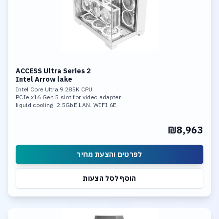
ACCESS Ultra Series 2
Intel Arrow lake
Intel Core Ultra 9 285K CPU
PCIe x16 Gen 5 slot for video adapter
liquid cooling. 2.5GbE LAN. WIFI 6E
32GB DDR-5 6400MHz memory. 2TB SSD
Fast Storage: 3*M.2 slots
₪8,963
1* PCIe 5.0x4, Support RAID 0,
RAID 1, RAID 5, and RAID 10.
Integrated neural processing unit (NPU)
לפרטים והצעת מחיר
הוסף לסל הצעות