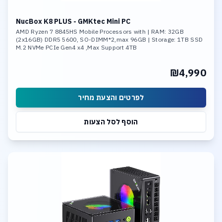
NucBox K8 PLUS - GMKtec Mini PC
AMD Ryzen 7 8845HS Mobile Processors with | RAM: 32GB
(2x16GB) DDR5 5600, SO-DIMM*2,max 96GB | Storage: 1TB SSD
M.2 NVMe PCIe Gen4 x4 ,Max Support 4TB
₪4,990
לפרטים והצעת מחיר
הוסף לסל הצעות