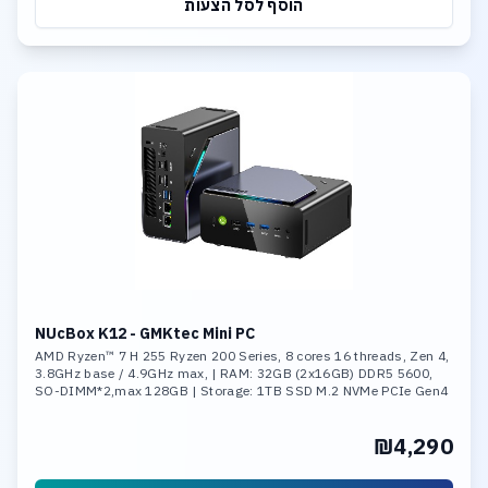
הוסף לסל הצעות
NUcBox K12 - GMKtec Mini PC
AMD Ryzen™ 7 H 255 Ryzen 200 Series, 8 cores 16 threads, Zen 4,
3.8GHz base / 4.9GHz max, | RAM: 32GB (2x16GB) DDR5 5600,
SO-DIMM*2,max 128GB | Storage: 1TB SSD M.2 NVMe PCIe Gen4
x4 ,Max Support 8TB
₪4,290