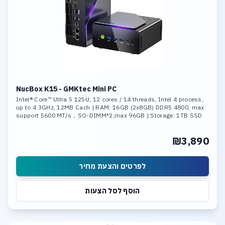
NucBox K15 - GMKtec Mini PC
Intel® Core™ Ultra 5 125U, 12 cores / 14 threads, Intel 4 process,
up to 4.3GHz, 12MB Cach | RAM: 16GB (2x8GB) DDR5 4800, max
support 5600 MT/s，SO-DIMM*2,max 96GB | Storage: 1TB SSD
M.2 NVMe PCIe Gen4 x4 ,Max Support 8TB
₪3,890
לפרטים והצעת מחיר
הוסף לסל הצעות