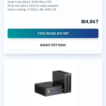
Intel Core Ultra 5 250K Plus CPU
PCIe x16 Gen 5 slot for video adapter
liquid cooling. 2.5GbE LAN. WIFI 6E
16GB DDR-5 6000 mem. 1TB SSD NVME
3*M.2 slots Support RAID 0, RAID 1,
₪4,867
RAID 5, and RAID 10
Integrated neural processing unit (NPU)
לפרטים והצעת מחיר
הוסף לסל הצעות