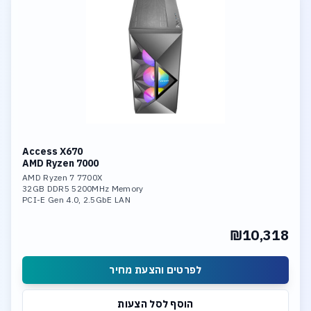
Access X670
AMD Ryzen 7000
AMD Ryzen 7 7700X
32GB DDR5 5200MHz Memory
PCI-E Gen 4.0, 2.5GbE LAN
CPU Liquid Cooler
GeForce 5060 8GB GDDR7
₪10,318
2TB NVME PCIe 4.0 SSD
Windows 11 Operation System
לפרטים והצעת מחיר
הוסף לסל הצעות