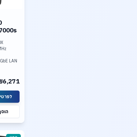
0
7000s
0X
.5GbE LAN
oler
hics
.0 SSD
₪6,271
לפרטים
הוסף