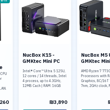
חדש
NucBox K15 -
NucBox M5 U
GMKtec Mini PC
GMKtec Min
ke
Intel® Core™ Ultra 5 125U,
AMD Ryzen 7 773
5 CPU
12 cores / 14 threads, Intel
Processors with 
or
4 process, up to 4.3GHz,
Graphics, 8C/16T
12MB Cach | RAM: 16GB
7nm, 2GHz clock,
 LAN.
(2x8GB) DDR5 4800, max
4.5GHz | RAM: 16
support 5600 MT/s，SO-
(2x8GB) DDR4 | S
DIMM*2,max 96GB |
1TB PCIe 3.0 M.2
260
₪3,890
Storage: 1TB SSD M.2
Max Support 4TB