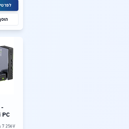
לפרטים
הוסף
 -
i PC
a 7 256V