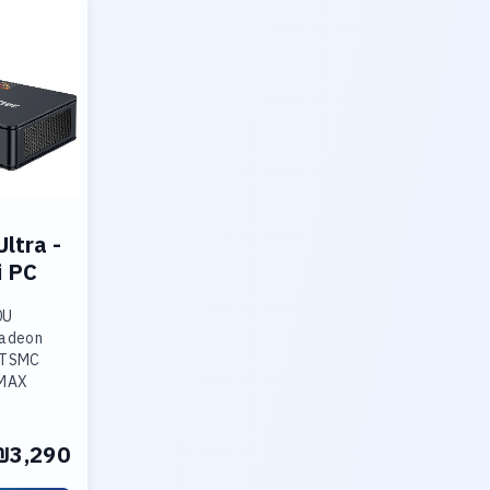
ltra -
i PC
0U
Radeon
 TSMC
 MAX
GB
torage:
 2280 SSD,
₪3,290