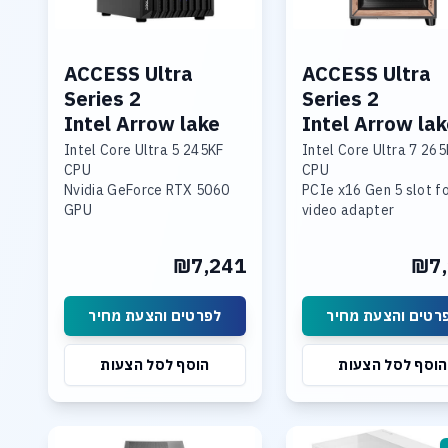
ACCESS Ultra
ACCESS Ultra
Series 2
Series 2
Intel Arrow lake
Intel Arrow la
Intel Core Ultra 5 245KF
Intel Core Ultra 7 265
CPU
CPU
Nvidia GeForce RTX 5060
PCIe x16 Gen 5 slot f
GPU
video adapter
liquid cooling. 2.5GbE LAN.
liquid cooling. 2.5GbE
WIFI 6E
WIFI 6E
₪7,241
₪7,
32GB DDR-5 6400MHz
32GB DDR-5 6400MHz
mem. 1TB SSD NVME
mem. 1TB SSD NVME
Integrated neural
fast storage. 3*M.2 sl
רטים והצעת מחיר
לפרטים והצעת מחיר
processing unit (NPU)
including 1* PCIe
5.0x4,Support RAID 0,
הוסף לסל הצעות
הוסף לסל הצעות
RAID 1, RAID 5, and R
10 Support
Integrated neural
processing unit (NPU)