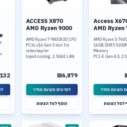
ACCESS X870
Access X67
AMD Ryzen 9000
AMD Ryzen 
ke
AMD Ryzen 7 9800X3D CPU
AMD Ryzen 5 760
K
PCIe x16 Gen 5 slot for
16GB DDR5 5200MHz
videodapter
Memory
or
liquid cooling. 2.5GbE LAN.
PCI-E Gen 4.0, 2
WIFI 6E
CPU Heat Pipe Co
 LAN,
32GB DDR-5 6400 mem
AMD Radeon Grap
1TB SSD NVME PCIe 5.0 x4
1TB NVME PCIe 4
132
₪6,879
1 x M.2 slot PCIe 5.0 x4
Linux 64bit
1 x M.2 slot PCIe 4.0 x4
ots,
 והצעת מחיר
לפרטים והצעת מחיר
לפ
 לסל הצעות
הוסף לסל הצעות
AID