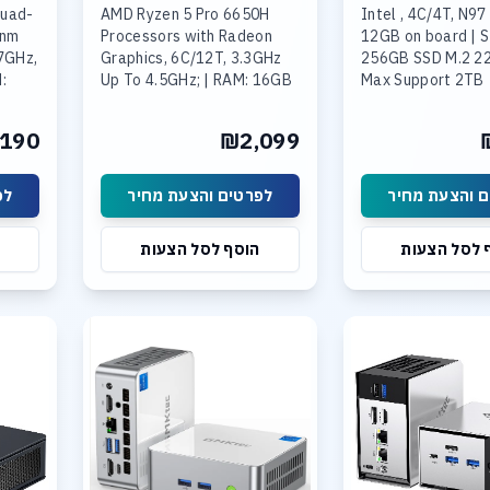
Quad-
AMD Ryzen 5 Pro 6650H
Intel , 4C/4T, N97
2nm
Processors with Radeon
12GB on board | 
7GHz,
Graphics, 6C/12T, 3.3GHz
256GB SSD M.2 2
:
Up To 4.5GHz; | RAM: 16GB
Max Support 2TB
LPDDR5 6400MT/s On
Board (אינו ניתן להרחבה ) |
 M.2
190
₪2,099
t 4TB
Storage: 512GB SSD M.2
NVMe PCIe Gen3 ,Max
Support 8TB
 והצעת מחיר
לפרטים והצעת מחיר
לפ
 לסל הצעות
הוסף לסל הצעות