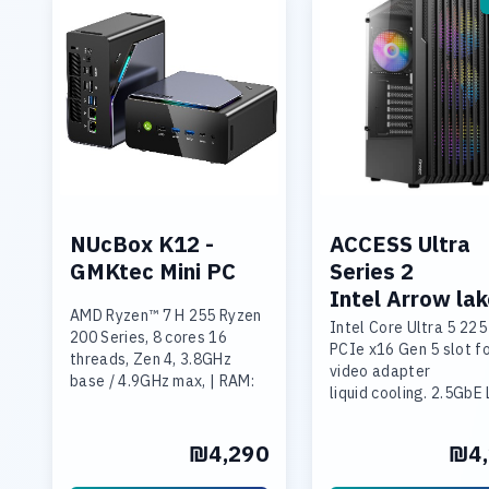
NUcBox K12 -
ACCESS Ultra
GMKtec Mini PC
Series 2
Intel Arrow la
AMD Ryzen™ 7 H 255 Ryzen
Intel Core Ultra 5 22
200 Series, 8 cores 16
PCIe x16 Gen 5 slot f
threads, Zen 4, 3.8GHz
video adapter
base / 4.9GHz max, | RAM:
liquid cooling. 2.5GbE
32GB (2x16GB) DDR5 5600,
WIFI 6E
SO-DIMM*2,max 128GB |
16GB DDR-5 6000 mem.
Storage: 1TB SSD M.2
₪4,290
₪4,
1TB SSD NVME
NVMe PCIe Gen4 x4 ,Max
Integrated neural