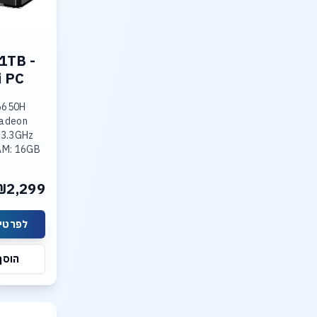
1TB -
i PC
6650H
Radeon
 3.3GHz
RAM: 16GB
 On
d
₪2,299
 M.2
,Max
לפרטים
הוסף