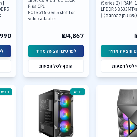
Intel Core Ultra 5 250K
h |
(Series 2) | RAM:
Plus CPU
DDR5
LPDDR5 8533MT/s
PCIe x16 Gen 5 slot for
Boar (אינו ניתן להרחבה ) |
x
video adapter
SSD
Storage: 1TB SSD
liquid cooling. 2.5GbE LAN.
x4
NVMe PCIe Gen4 
WIFI 6E
Support 8TB
990
₪4,867
16GB DDR-5 6000 mem.
1TB SSD NVME
3*M.2 slots Support RAID
 והצעת מחיר
לפרטים והצעת מחיר
לפ
0, RAID 1,
RAID 5, and RAID 10
 לסל הצעות
הוסף לסל הצעות
Integrated neural
processing unit (NPU)
חדש
חדש