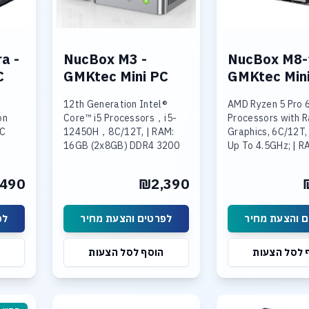
a -
NucBox M3 -
NucBox M8-
C
GMKtec Mini PC
GMKtec Min
12th Generation Intel®
AMD Ryzen 5 Pro 
on
Core™ i5 Processors，i5-
Processors with 
MC
12450H，8C/12T, | RAM:
Graphics, 6C/12T,
16GB (2x8GB) DDR4 3200
Up To 4.5GHz; | 
MT/s SO-DIMM*2 , max
LPDDR5 6400MT/s
Boar (אינו ניתן להרחבה ) |
64GB | Storage: 512GB
ge:
490
₪2,390
280
SSD M.2 2280 PCIe® 3.0
Storage: 1TB SSD
NVMe PCIe Gen3 
Support 8TB
 והצעת מחיר
לפרטים והצעת מחיר
לפ
 לסל הצעות
הוסף לסל הצעות