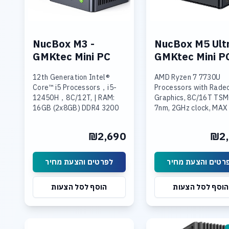
NucBox M3 -
NucBox M5 Ultr
GMKtec Mini PC
GMKtec Mini P
12th Generation Intel®
AMD Ryzen 7 7730U
Core™ i5 Processors，i5-
Processors with Rade
12450H，8C/12T, | RAM:
Graphics, 8C/16T TS
16GB (2x8GB) DDR4 3200
7nm, 2GHz clock, MAX
MT/s SO-DIMM*2 , max
4.5GHz | RAM: 16GB
64GB | Storage: 1TB SSD
(2x8GB) DDR4 | Stora
₪2,690
₪2,
M.2 2280 PCIe® 3.0
512GB PCIe 3.0 M.2 2
SSD, Max Support 4TB
רטים והצעת מחיר
לפרטים והצעת מחיר
הוסף לסל הצעות
הוסף לסל הצעות