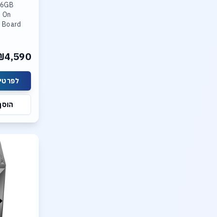
 16GB
 On
d
 M.2
x4 ,Max
₪4,590
לפרטים
הוסף