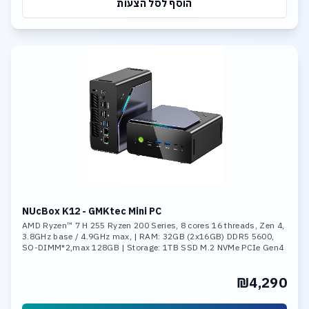
הוסף לסל הצעות
NUcBox K12 - GMKtec Mini PC
AMD Ryzen™ 7 H 255 Ryzen 200 Series, 8 cores 16 threads, Zen 4,
3.8GHz base / 4.9GHz max, | RAM: 32GB (2x16GB) DDR5 5600,
SO-DIMM*2,max 128GB | Storage: 1TB SSD M.2 NVMe PCIe Gen4
x4 ,Max Support 8TB
₪4,290