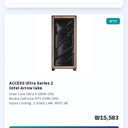
חדש
ACCESS Ultra Series 2
Intel Arrow lake
Intel Core Ultra 9 285K CPU
Nvidia GeForce RTX 5080 GPU
liquid cooling. 2.5GbE LAN. WIFI 6E
32GB DDR-5 6400MHz mem. 4TB SSD NVME
Ultra-Fast Storage. 3*M.2 slots,
₪15,583
including 1* PCIe 5.0x4,Support RAID 0,
RAID 1, RAID 5, and RAID 10.
Integrated neural processing unit (NPU)