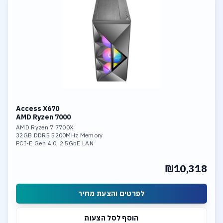
Access X670
AMD Ryzen 7000
AMD Ryzen 7 7700X
32GB DDR5 5200MHz Memory
PCI-E Gen 4.0, 2.5GbE LAN
CPU Liquid Cooler
GeForce 5060 8GB GDDR7
₪10,318
2TB NVME PCIe 4.0 SSD
Windows 11 Operation System
לפרטים והצעת מחיר
הוסף לסל הצעות