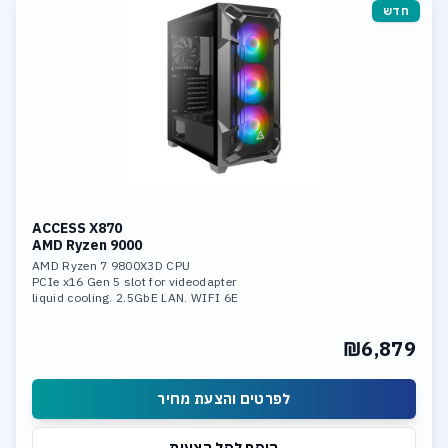
חדש
ACCESS X870
AMD Ryzen 9000
AMD Ryzen 7 9800X3D CPU
PCIe x16 Gen 5 slot for videodapter
liquid cooling. 2.5GbE LAN. WIFI 6E
32GB DDR-5 6400 mem
1TB SSD NVME PCIe 5.0 x4
₪6,879
1 x M.2 slot PCIe 5.0 x4
1 x M.2 slot PCIe 4.0 x4
לפרטים והצעת מחיר