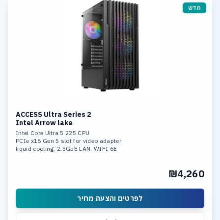
חדש
ACCESS Ultra Series 2
Intel Arrow lake
Intel Core Ultra 5 225 CPU
PCIe x16 Gen 5 slot for video adapter
liquid cooling. 2.5GbE LAN. WIFI 6E
16GB DDR-5 6000 mem. 1TB SSD NVME
Integrated neural processing unit (NPU)
₪4,260
לפרטים והצעת מחיר