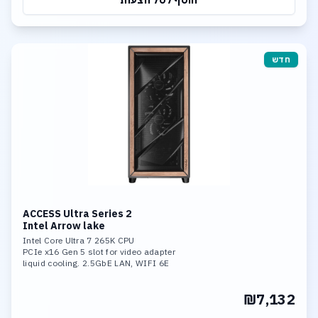
הוסף לסל הצעות
חדש
ACCESS Ultra Series 2
Intel Arrow lake
Intel Core Ultra 7 265K CPU
PCIe x16 Gen 5 slot for video adapter
liquid cooling. 2.5GbE LAN, WIFI 6E
32GB DDR-5 6400MHz mem. 1TB SSD NVME
fast storage. 3*M.2 slots,
₪7,132
including 1* PCIe 5.0x4,Support RAID 0,
RAID 1, RAID 5, and RAID 10 Support