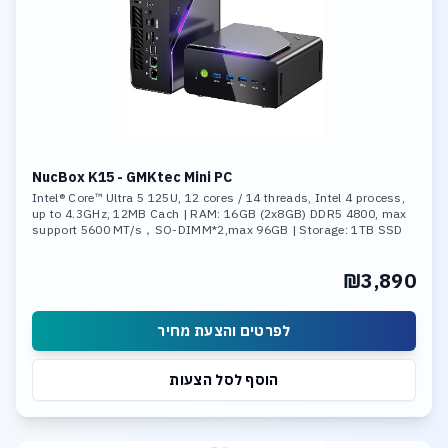
NucBox K15 - GMKtec Mini PC
Intel® Core™ Ultra 5 125U, 12 cores / 14 threads, Intel 4 process,
up to 4.3GHz, 12MB Cach | RAM: 16GB (2x8GB) DDR5 4800, max
support 5600 MT/s，SO-DIMM*2,max 96GB | Storage: 1TB SSD
M.2 NVMe PCIe Gen4 x4 ,Max Support 8TB
₪3,890
לפרטים והצעת מחיר
הוסף לסל הצעות