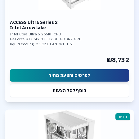
ACCESS Ultra Series 2
Intel Arrow lake
Intel Core Ultra 5 265KF CPU
GeForce RTX 5060 TI 16GB GDDR7 GPU
liquid cooling. 2.5GbE LAN. WIFI 6E
32GB DDR-5 6400MHz mem. 1TB SSD NVME
Ultra-Fast Storage. 3*M.2 slots,
₪8,732
including 1* PCIe 5.0x4,Support RAID 0,
RAID 1, RAID 5, and RAID 10.
Integrated neural processing unit (NPU)
לפרטים והצעת מחיר
הוסף לסל הצעות
חדש