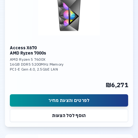
Access X670
AMD Ryzen 7000s
AMD Ryzen 5 7600X
16GB DDR5 5200MHz Memory
PCI-E Gen 4.0, 2.5GbE LAN
CPU Heat Pipe Cooler
AMD Radeon Graphics
₪6,271
1TB NVME PCIe 4.0 SSD
Linux 64bit
לפרטים והצעת מחיר
הוסף לסל הצעות