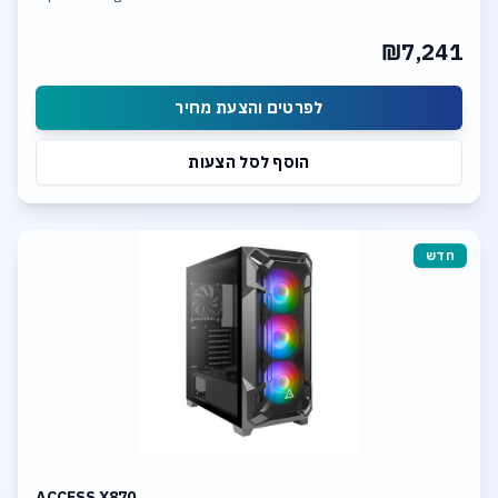
32GB DDR-5 6400MHz mem. 1TB SSD NVME
Integrated neural processing unit (NPU)
₪7,241
לפרטים והצעת מחיר
הוסף לסל הצעות
חדש
ACCESS X870