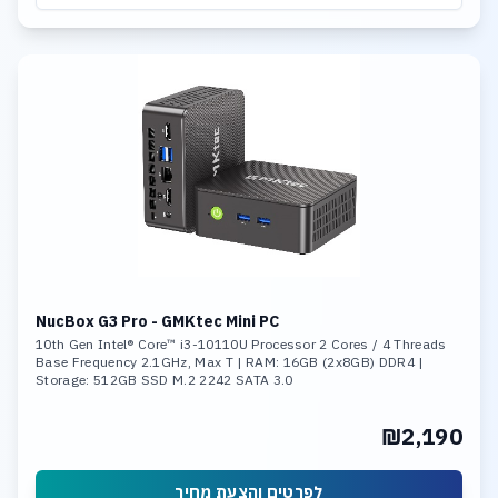
NucBox G3 Pro - GMKtec Mini PC
10th Gen Intel® Core™ i3-10110U Processor 2 Cores / 4 Threads
Base Frequency 2.1GHz, Max T | RAM: 16GB (2x8GB) DDR4 |
Storage: 512GB SSD M.2 2242 SATA 3.0
₪2,190
לפרטים והצעת מחיר