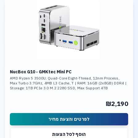
NucBox G10 - GMKtec Mini PC
AMD Ryzen 5 3500U; Quad-Core Eight-Thread, 12nm Process,
Max Turbo 3.7GHz, 4MB L3 Cache, T | RAM: 16GB (2x8GB) DDR4 |
Storage: 1TB PCIe 3.0 M.2 2280 SSD, Max Support 4TB
₪2,190
לפרטים והצעת מחיר
הוסף לסל הצעות