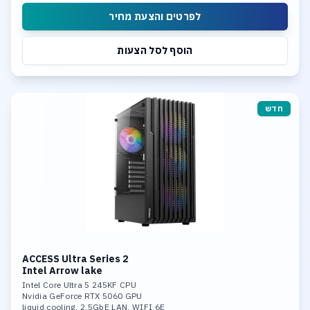
Integrated neural processing unit (NPU)
לפרטים והצעת מחיר
הוסף לסל הצעות
חדש
ACCESS Ultra Series 2
Intel Arrow lake
Intel Core Ultra 5 245KF CPU
Nvidia GeForce RTX 5060 GPU
liquid cooling. 2.5GbE LAN. WIFI 6E