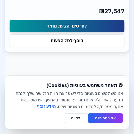
CPU Liquid Cooler
2TB PCIe Gen.5 NVME SSD
₪27,547
Ge Force RTX 5090 32GB GDDR6X
Windows 11 Operation System
לפרטים והצעת מחיר
הוסף לסל הצעות
חלונית עוגיות נפתחה אוטומטית. לסגירה יש ללחוץ על כפתור הסג
🍪 האתר משתמש בעוגיות (Cookies)
אנו משתמשים בעוגיות כדי לשפר את חווית הגלישה שלך, לנתח
תנועה באתר ולהתאים תוכן ופרסומות. בהמשך השימוש באתר,
את/ה מסכים/ה למדיניות העוגיות שלנו.
מידע נוסף
אני מסכים/ה
דחייה