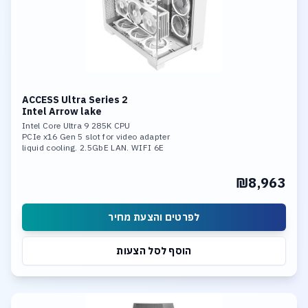
ACCESS Ultra Series 2
Intel Arrow lake
Intel Core Ultra 9 285K CPU
PCIe x16 Gen 5 slot for video adapter
liquid cooling. 2.5GbE LAN. WIFI 6E
32GB DDR-5 6400MHz memory. 2TB SSD
Fast Storage: 3*M.2 slots
₪8,963
1* PCIe 5.0x4, Support RAID 0,
RAID 1, RAID 5, and RAID 10.
Integrated neural processing unit (NPU)
לפרטים והצעת מחיר
הוסף לסל הצעות