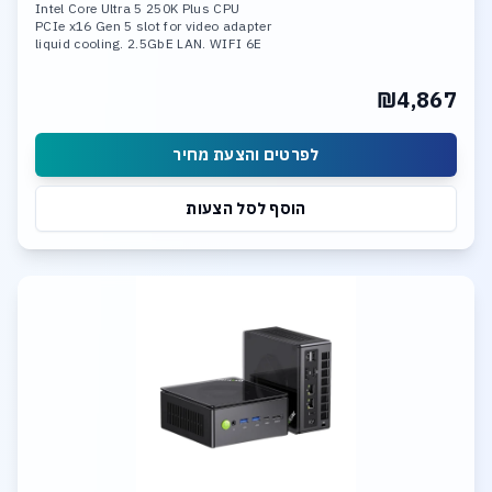
Intel Core Ultra 5 250K Plus CPU
PCIe x16 Gen 5 slot for video adapter
liquid cooling. 2.5GbE LAN. WIFI 6E
16GB DDR-5 6000 mem. 1TB SSD NVME
3*M.2 slots Support RAID 0, RAID 1,
₪4,867
RAID 5, and RAID 10
Integrated neural processing unit (NPU)
לפרטים והצעת מחיר
הוסף לסל הצעות