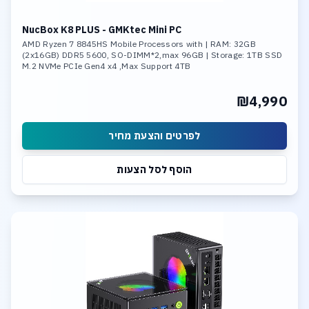
NucBox K8 PLUS - GMKtec Mini PC
AMD Ryzen 7 8845HS Mobile Processors with | RAM: 32GB
(2x16GB) DDR5 5600, SO-DIMM*2,max 96GB | Storage: 1TB SSD
M.2 NVMe PCIe Gen4 x4 ,Max Support 4TB
₪4,990
לפרטים והצעת מחיר
הוסף לסל הצעות