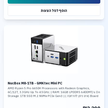
הוסף לסל הצעות
NucBox M8-1TB - GMKtec Mini PC
AMD Ryzen 5 Pro 6650H Processors with Radeon Graphics,
6C/12T, 3.3GHz Up To 4.5GHz; | RAM: 16GB LPDDR5 6400MT/s On
Board (אינו ניתן להרחבה ) | Storage: 1TB SSD M.2 NVMe PCIe Gen3
,Max Support 8TB